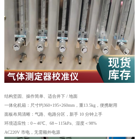
结构坚固、操作简单、适合井下 / 地面
一体化机箱：尺寸约360×195×260mm，重13.5kg，便携耐用
面板布局清晰：气路、电路分区，新手 10 分钟上手
环境适应性：0～40℃、68～115kPa、湿度＜98%
AC220V 市电，无需额外电源