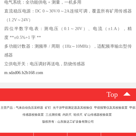
电气系统：全功能供电 + 测量，一机多用
直流稳压电源：DC 0～30V/0～2A连续可调，覆盖所有矿用传感器
（1.2V～24V）
四位半数字电表：测电压（0.1～20V）、电流（±1.A），精
度 **±0.5%+1 字 **
多功能计数器：测频率 / 周期（1Hz～10MHz），适配频率输出型传
感器
立供电开关：电压调好再送电，防烧传感器
m.sdzd06.b2b168.com
Top
主营产品：气体自动负压采样器 矿灯 光干涉甲烷测定器及其校验仪 甲烷报警仪及其校验装置 甲烷
传感器校验装置 三点测径规 内距尺 轮径尺 矿山传感器校验装置
版权所有：山东振达工矿设备有限公司