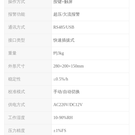
操作方式
按键+触屏
报警功能
超压/欠流报警
通讯方式
RS485/USB
接口类型
快速插拔式
重量
约3kg
外形尺寸
280×200×150mm
稳定性
≤0.5%/h
校准模式
手动/自动切换
供电方式
AC220V/DC12V
工作湿度
10-90%RH
压力精度
±1%FS