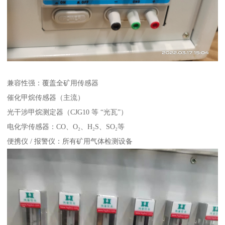
兼容性强：覆盖全矿用传感器
催化甲烷传感器（主流）
光干涉甲烷测定器（CJG10 等 “光瓦”）
电化学传感器：CO、O₂、H₂S、SO₂等
便携仪 / 报警仪：所有矿用气体检测设备