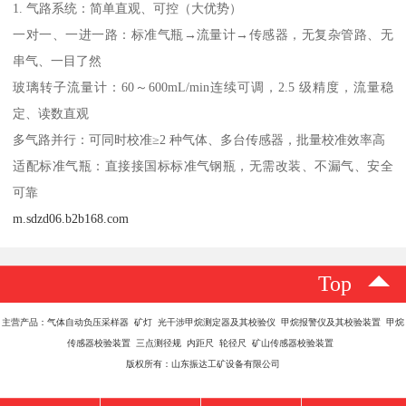
1. 气路系统：简单直观、可控（大优势）
一对一、一进一路：标准气瓶→流量计→传感器，无复杂管路、无
串气、一目了然
玻璃转子流量计：60～600mL/min连续可调，2.5 级精度，流量稳
定、读数直观
多气路并行：可同时校准≥2 种气体、多台传感器，批量校准效率高
适配标准气瓶：直接接国标标准气钢瓶，无需改装、不漏气、安全
可靠
m.sdzd06.b2b168.com
Top
主营产品：气体自动负压采样器 矿灯 光干涉甲烷测定器及其校验仪 甲烷报警仪及其校验装置 甲烷
传感器校验装置 三点测径规 内距尺 轮径尺 矿山传感器校验装置
版权所有：山东振达工矿设备有限公司