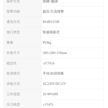
操作方式
按键+触屏
报警功能
超压/欠流报警
通讯方式
RS485/USB
接口类型
快速插拔式
重量
约3kg
外形尺寸
280×200×150mm
稳定性
≤0.5%/h
校准模式
手动/自动切换
供电方式
AC220V/DC12V
工作湿度
10-90%RH
压力精度
±1%FS