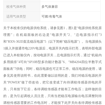
校准气体种类
多气体兼容
适用气体类型
可燃/有毒气体
关于本校准仪的电源供给系统，请参见图1，图1是“电源供给系统原
理图”；在机箱面板的右边是“电源开关”2、“总电源指示灯”3
和“RXN-302D直流稳压电源”5（以下简称“稳压电源”）。当电源插头
1插入并接通市电220V电源后，电源开关内指示灯亮，表明外部电源
已进入本校验仪内，按动电源开关，总电源指示灯亮，通过“机箱内
多用插排”4可向“SP10B型多功能计数器”6、“MB4204四位半数字式
面板表”7供电；同时，稳压电源也可正常工作。稳压电源的使用，请
参见其使用说明书，在此需要做以说明的是，我们对稳压电源的开
关“POWER”做了些改动，把它改变成了向待调校传感器供电的开
关，只有按下它后，各待调校传感器才能有工作电压；这样做的目
的，是为引起调校人员注意，只有当把稳压电源输出电压调整到待
调校传感器需要的工作电压时，才能按下此开关向各待调校传感器