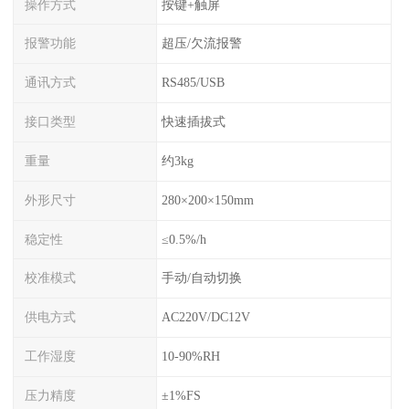
操作方式
按键+触屏
报警功能
超压/欠流报警
通讯方式
RS485/USB
接口类型
快速插拔式
重量
约3kg
外形尺寸
280×200×150mm
稳定性
≤0.5%/h
校准模式
手动/自动切换
供电方式
AC220V/DC12V
工作湿度
10-90%RH
压力精度
±1%FS