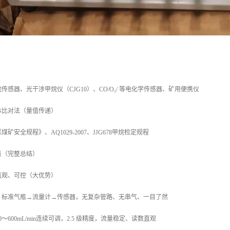
感器、光干涉甲烷仪（CJG10）、CO/O₂/ 等电化学传感器、矿用便携仪
体比对法（量值传递）
矿安全规程》、AQ1029-2007、JJG678甲烷检定规程
点（完整总结）
单直观、可控（大优势）
：标准气瓶→流量计→传感器，无复杂管路、无串气、一目了然
～600mL/min连续可调，2.5 级精度，流量稳定、读数直观