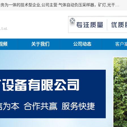
山东振达工矿设备有限公司是集科研开发、生产加工、电子商务为一体的技术型企业,公司主营:气体自动负压采样器，矿灯,光干涉甲烷测定器及其校验仪,甲烷报警仪及其校验装置,甲烷传感器校验装置,粉尘校验装置,煤尘爆炸校验装置,高压水表,三点测径规,圆型规,钢规磨耗仪,第四种检查器,内距尺,轮径尺,样板等铁路配件仪表,矿用设备等产品.
 Ltd.
视频
关于我们
公司动态
客户