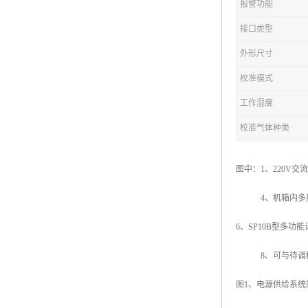
报警功能
接口类型
外形尺寸
校准模式
工作湿度
校准气体种类
图中：1、220V交
4、机箱内多用插排
6、SP10B型多功
8、可与待调校
图1、电源供给系统