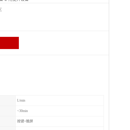
城区
L/min
<30min
按键+触屏