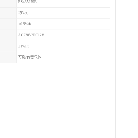
RS485/USB
约3kg
≤0.5%/h
AC220V/DC12V
±1%FS
可燃/有毒气体