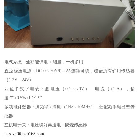
电气系统：全功能供电 + 测量，一机多用
直流稳压电源：DC 0～30V/0～2A连续可调，覆盖所有矿用传感器
（1.2V～24V）
四位半数字电表：测电压（0.1～20V）、电流（±1.A），精
度 **±0.5%+1 字 **
多功能计数器：测频率 / 周期（1Hz～10MHz），适配频率输出型传
感器
立供电开关：电压调好再送电，防烧传感器
m.sdzd06.b2b168.com