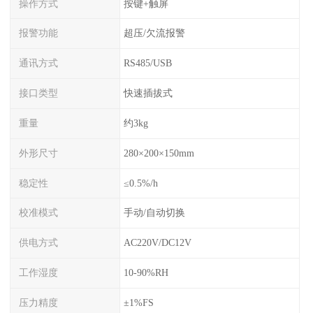
操作方式
按键+触屏
报警功能
超压/欠流报警
通讯方式
RS485/USB
接口类型
快速插拔式
重量
约3kg
外形尺寸
280×200×150mm
稳定性
≤0.5%/h
校准模式
手动/自动切换
供电方式
AC220V/DC12V
工作湿度
10-90%RH
压力精度
±1%FS