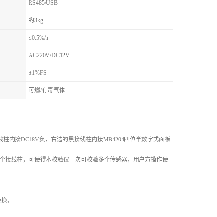
RS485/USB
约3kg
≤0.5%/h
AC220V/DC12V
±1%FS
可燃/有毒气体
内接DC18V负，右边的黑接线柱内接MB4204四位半数字式面板
个接线柱，可使得本校验仪一次可校验多个传感器，用户方操作使
转换。