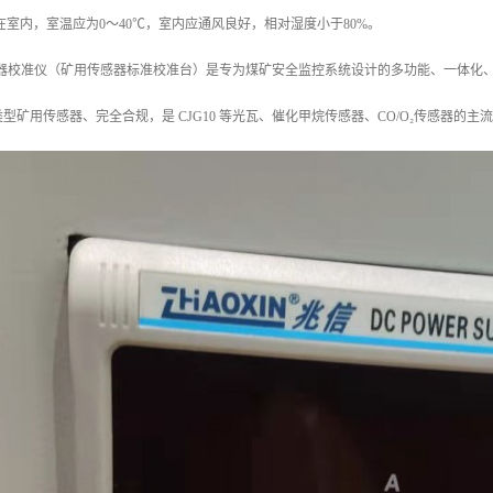
放在室内，室温应为0～40℃，室内应通风良好，相对湿度小于80%。
气体检测器校准仪（矿用传感器标准校准台）是专为煤矿安全监控系统设计的多功能、一
型矿用传感器、完全合规，是 CJG10 等光瓦、催化甲烷传感器、CO/O₂传感器的主