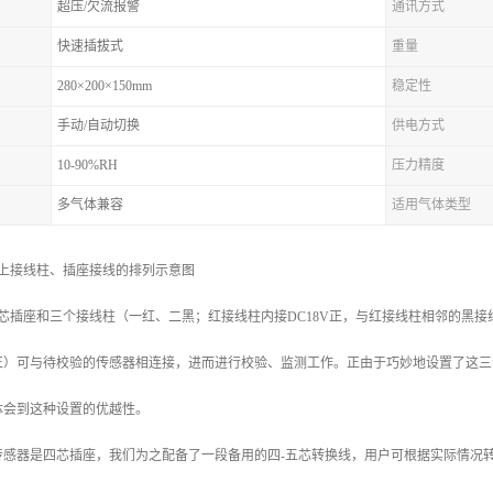
超压/欠流报警
通讯方式
快速插拔式
重量
280×200×150mm
稳定性
手动/自动切换
供电方式
10-90%RH
压力精度
多气体兼容
适用气体类型
板上接线柱、插座接线的排列示意图
芯插座和三个接线柱（一红、二黑；红接线柱内接DC18V正，与红接线柱相邻的黑接线柱
正）可与待校验的传感器相连接，进而进行校验、监测工作。正由于巧妙地设置了这三
体会到这种设置的优越性。
传感器是四芯插座，我们为之配备了一段备用的四-五芯转换线，用户可根据实际情况