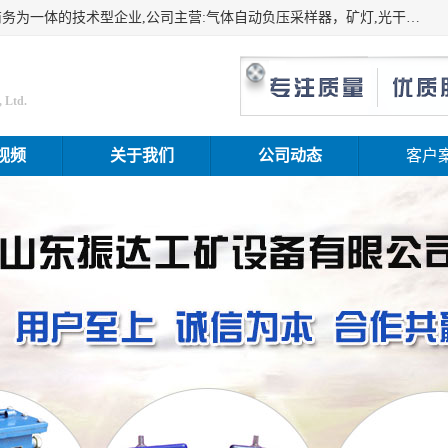
山东振达工矿设备有限公司是集科研开发、生产加工、电子商务为一体的技术型企业,公司主营:气体自动负压采样器，矿灯,光干涉甲烷测定器及其校验仪,甲烷报警仪及其校验装置,甲烷传感器校验装置,粉尘校验装置,煤尘爆炸校验装置,高压水表,三点测径规,圆型规,钢规磨耗仪,第四种检查器,内距尺,轮径尺,样板等铁路配件仪表,矿用设备等产品.
 Ltd.
视频
关于我们
公司动态
客户