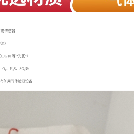
矿用传感器
主流）
G10 等 “光瓦”）
O₂、H₂S、SO₂等
：所有矿用气体检测设备