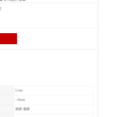
城区
L/min
<30min
按键+触屏