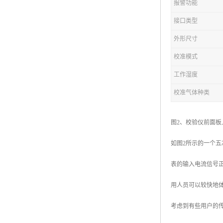
报警功能
接口类型
外形尺寸
校准模式
工作湿度
校准气体种类
图2、校验仪前面
如图2所示的一个五
表的输入电流信号
用人员可以较快地
考虑到有些用户的