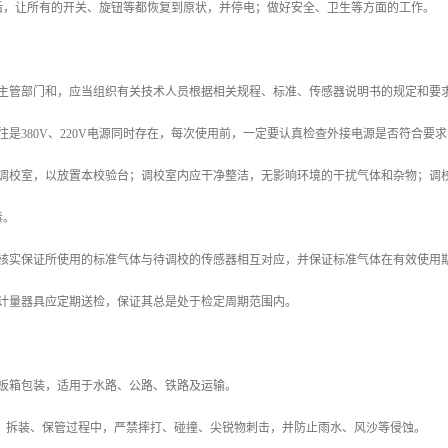
结束后，让所有的开关、旋钮等都恢复到原状，并停电；做好安全、卫生等方面的工作。
具体主管部门和，应当组织有关技术人员根据相关规程、标准、传感器说明书的规定和
场往往是380V、220V电源同时存在，每次使用前，一定要认真检查外接电源是否符合
建立调校室，以放置本校验台；调校室内应干净整洁，无影响环境的干扰气体和杂物；
毒。
验、核实保证所使用的标准气体与待调校的传感器相互对应，并保证标准气体在有效使用期
置的计量器具应定期送检，保证其总是处于检定周期范围内。
用木板箱包装，适用于水路、公路、铁路及运输。
输、拆装、保管过程中，严禁摔打、碰撞、尖锐物刺击，并防止雨水、风沙等侵蚀。