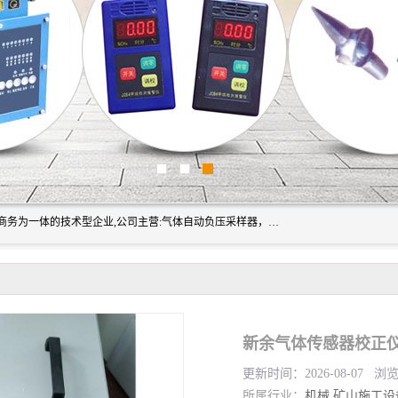
山东振达工矿设备有限公司是集科研开发、生产加工、电子商务为一体的技术型企业,公司主营:气体自动负压采样器，矿灯,光干涉甲烷测定器及其校验仪,甲烷报警仪及其校验装置,甲烷传感器校验装置,粉尘校验装置,煤尘爆炸校验装置,高压水表,三点测径规,圆型规,钢规磨耗仪,第四种检查器,内距尺,轮径尺,样板等铁路配件仪表,矿用设备等产品.
新余气体传感器校正仪
更新时间：2026-08-07 浏
所属行业：
机械
矿山施工设