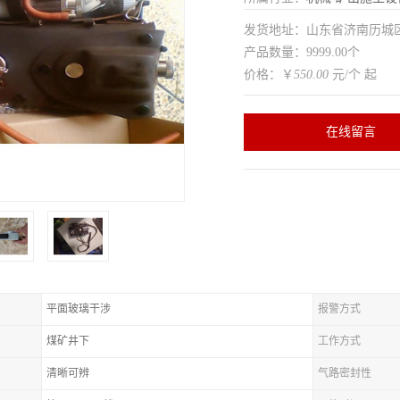
发货地址：山东省济南历
产品数量：9999.00个
价格：￥
550.00
元/个 起
在线留言
平面玻璃干涉
报警方式
煤矿井下
工作方式
清晰可辨
气路密封性