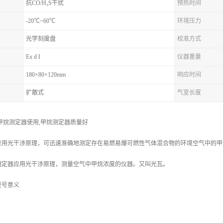
抗CO/H₂S干扰
预热时间
-20℃~60℃
环境压力
光学刻度盘
校准方式
Ex d I
仪器重量
180×80×120mm
响应时间
扩散式
气室长度
甲烷测定器使用,甲烷测定器质量好
应用光干涉原理，可迅速准确地测定存在易燃易爆可燃性气体混合物的环境空气中的甲
测定器应用光干涉原理，测量空气中甲烷浓度的仪器。又叫光瓦。
型号意义