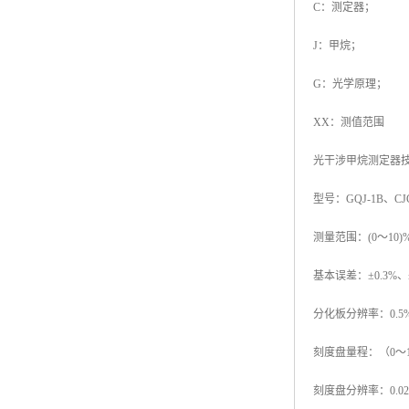
C：测定器；
J：甲烷；
G：光学原理；
XX：测值范围
光干涉甲烷测定器
型号：GQJ-1B、CJG
测量范围：(0～10)
基本误差：±0.3%、
分化板分辨率：0.5
刻度盘量程：（0～1
刻度盘分辨率：0.02