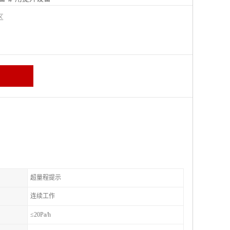
城区
超量程提示
连续工作
≤20Pa/h