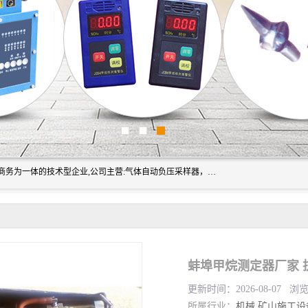
山东振达工矿设备有限公司是集科研开发、生产加工、电子商务为一体的技术型企业,公司主营:气体自动负压采样器，矿灯,光干涉甲烷测定器及其校验仪,甲烷报警仪及其校验装置,甲烷传感器校验装置,粉尘校验装置,煤尘爆炸校验装置,高压水表,三点测径规,圆型规,钢规磨耗仪,第四种检查器,内距尺,轮径尺,样板等铁路配件仪表,矿用设备等产品.
蚌埠甲烷测定器厂家 
更新时间：2026-08-07 浏
所属行业：
机械
矿山施工设