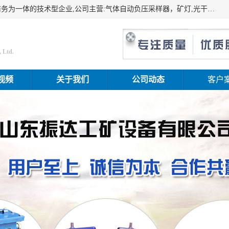
山东振达工矿设备有限公司是集科研开发、生产加工、电子商务为一体的技术型企业,公司主营:气体自动负压采样器，矿灯,光干涉甲烷测定器及其校验仪,甲烷报警仪及其校验装置,甲烷传感器校验装置,粉尘校验装置,煤尘爆炸校验装置,高压水表,三点测径规,圆型规,钢规磨耗仪,第四种检查器,内距尺,轮径尺,样板等铁路配件仪表,矿用设备等产品.
 Ltd.
视频
关于我们
公司动态
客户