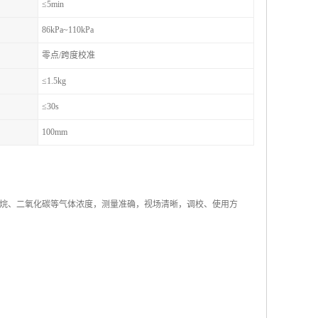
≤5min
86kPa~110kPa
零点/跨度校准
≤1.5kg
≤30s
100mm
烷、二氧化碳等气体浓度，测量准确，视场清晰，调校、使用方