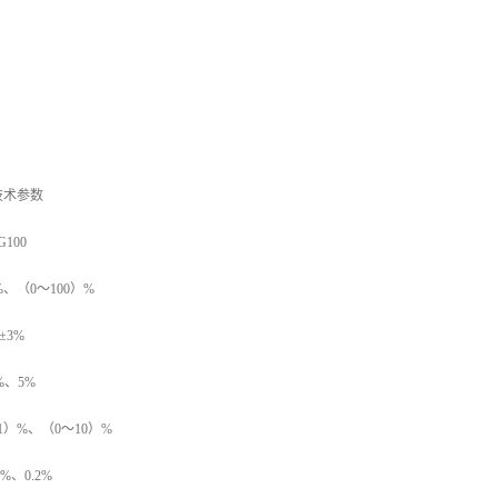
技术参数
100
%、（0～100）%
±3%
%、5%
）%、（0～10）%
%、0.2%