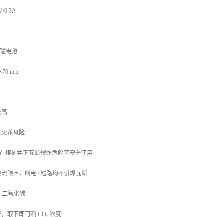
/0.3A
锌锰电池
70 mm
级高
无火花风险
I，可在煤矿井下瓦斯爆炸危险区安全使用
流限压，断电 / 短路均不引爆瓦斯
 二氧化碳
取下即可测 CO₂ 浓度