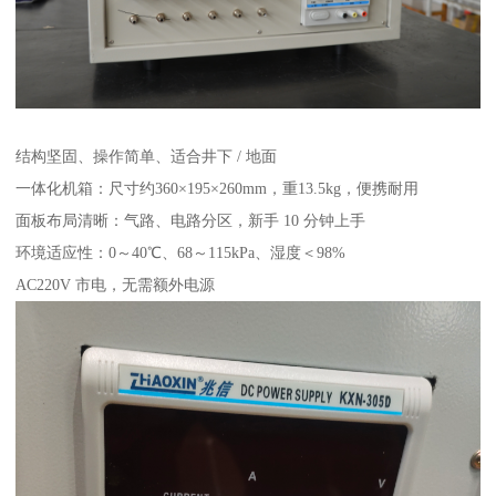
结构坚固、操作简单、适合井下 / 地面
一体化机箱：尺寸约360×195×260mm，重13.5kg，便携耐用
面板布局清晰：气路、电路分区，新手 10 分钟上手
环境适应性：0～40℃、68～115kPa、湿度＜98%
AC220V 市电，无需额外电源