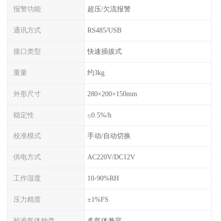
报警功能
超压/欠流报警
通讯方式
RS485/USB
接口类型
快速插拔式
重量
约3kg
外形尺寸
280×200×150mm
稳定性
≤0.5%/h
校准模式
手动/自动切换
供电方式
AC220V/DC12V
工作湿度
10-90%RH
压力精度
±1%FS
校准气体种类
多气体兼容