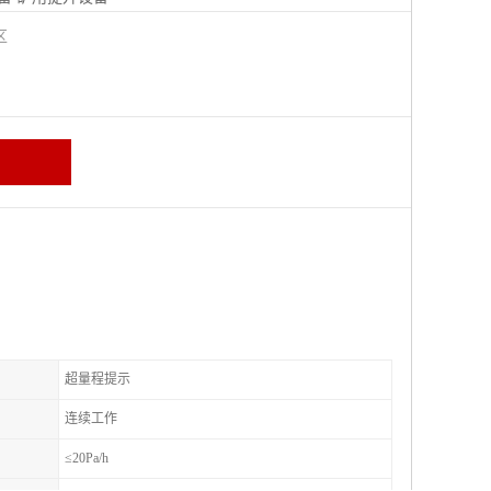
城区
超量程提示
连续工作
≤20Pa/h