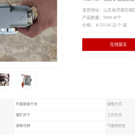
发货地址：山东省济南历
产品数量：9999.00个
价格：￥
550.00
元/个 起
在线留言
平面玻璃干涉
报警方式
煤矿井下
工作方式
清晰可辨
气路密封性