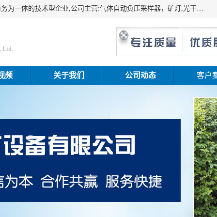
山东振达工矿设备有限公司是集科研开发、生产加工、电子商务为一体的技术型企业,公司主营:气体自动负压采样器，矿灯,光干涉甲烷测定器及其校验仪,甲烷报警仪及其校验装置,甲烷传感器校验装置,粉尘校验装置,煤尘爆炸校验装置,高压水表,三点测径规,圆型规,钢规磨耗仪,第四种检查器,内距尺,轮径尺,样板等铁路配件仪表,矿用设备等产品.
 Ltd.
视频
关于我们
公司动态
客户