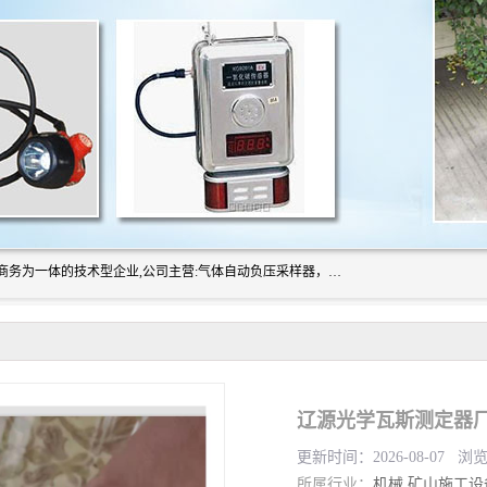
山东振达工矿设备有限公司是集科研开发、生产加工、电子商务为一体的技术型企业,公司主营:气体自动负压采样器，矿灯,光干涉甲烷测定器及其校验仪,甲烷报警仪及其校验装置,甲烷传感器校验装置,粉尘校验装置,煤尘爆炸校验装置,高压水表,三点测径规,圆型规,钢规磨耗仪,第四种检查器,内距尺,轮径尺,样板等铁路配件仪表,矿用设备等产品.
辽源光学瓦斯测定器厂
更新时间：2026-08-07 浏
所属行业：
机械
矿山施工设