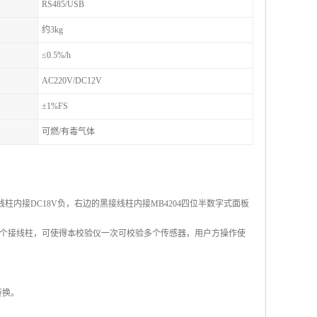
RS485/USB
约3kg
≤0.5%/h
AC220V/DC12V
±1%FS
可燃/有毒气体
内接DC18V负，右边的黑接线柱内接MB4204四位半数字式面板
个接线柱，可使得本校验仪一次可校验多个传感器，用户方操作使
转换。