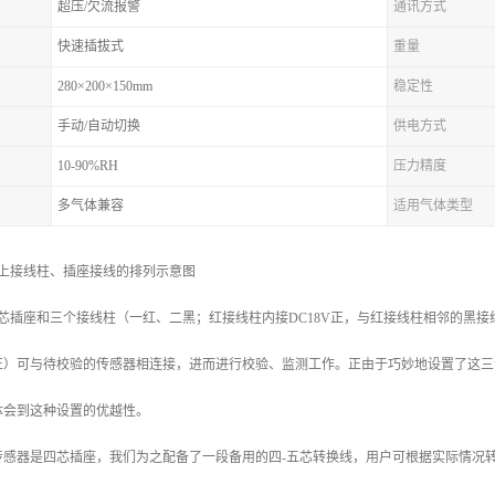
超压/欠流报警
通讯方式
快速插拔式
重量
280×200×150mm
稳定性
手动/自动切换
供电方式
10-90%RH
压力精度
多气体兼容
适用气体类型
板上接线柱、插座接线的排列示意图
芯插座和三个接线柱（一红、二黑；红接线柱内接DC18V正，与红接线柱相邻的黑接线柱
正）可与待校验的传感器相连接，进而进行校验、监测工作。正由于巧妙地设置了这三
体会到这种设置的优越性。
传感器是四芯插座，我们为之配备了一段备用的四-五芯转换线，用户可根据实际情况