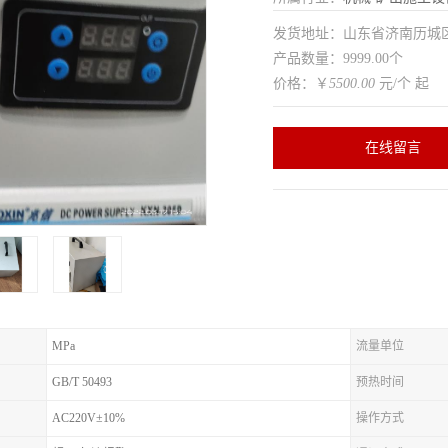
发货地址：山东省济南历
产品数量：9999.00个
价格：￥
5500.00
元/个 起
在线留言
MPa
流量单位
GB/T 50493
预热时间
AC220V±10%
操作方式