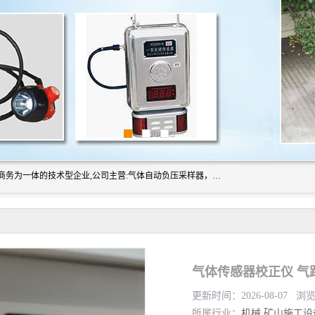
山东振达工矿设备有限公司是集科研开发、生产加工、电子商务为一体的技术型企业,公司主营:气体自动负压采样器，矿灯,光干涉甲烷测定器及其校验仪,甲烷报警仪及其校验装置,甲烷传感器校验装置,粉尘校验装置,煤尘爆炸校验装置,高压水表,三点测径规,圆型规,钢规磨耗仪,第四种检查器,内距尺,轮径尺,样板等铁路配件仪表,矿用设备等产品.
更新时间：2026-08-07 浏
所属行业：
机械
矿山施工设