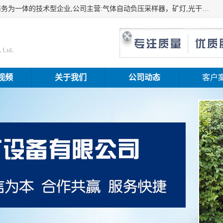
山东振达工矿设备有限公司是集科研开发、生产加工、电子商务为一体的技术型企业,公司主营:气体自动负压采样器，矿灯,光干涉甲烷测定器及其校验仪,甲烷报警仪及其校验装置,甲烷传感器校验装置,粉尘校验装置,煤尘爆炸校验装置,高压水表,三点测径规,圆型规,钢规磨耗仪,第四种检查器,内距尺,轮径尺,样板等铁路配件仪表,矿用设备等产品.
 Ltd.
视频
关于我们
公司动态
客户