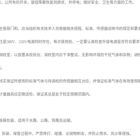
结束后，让所有的开关、旋钮等都恢复到原状，并停电；做好安全、卫生等方面的工作。
具体主管部门和，应当组织有关技术人员根据相关规程、标准、传感器说明书的规定和
场往往是380V、220V电源同时存在，每次使用前，一定要认真检查外接电源是否符合
建立调校室，以放置本校验台；调校室内应干净整洁，无影响环境的干扰气体和杂物；
毒。
验、核实保证所使用的标准气体与待调校的传感器相互对应，并保证标准气体在有效使用期
置的计量器具应定期送检，保证其总是处于检定周期范围内。
用木板箱包装，适用于水路、公路、铁路及运输。
输、拆装、保管过程中，严禁摔打、碰撞、尖锐物刺击，并防止雨水、风沙等侵蚀。