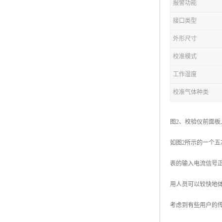
报警功能
接口类型
外形尺寸
校准模式
工作湿度
校准气体种类
图2、校验仪前面
如图2所示的一个五
表的输入电流信号
用人员可以较快地
考虑到有些用户的