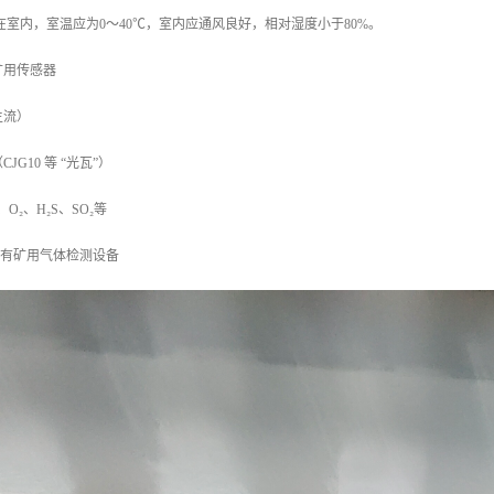
放在室内，室温应为0～40℃，室内应通风良好，相对湿度小于80%。
矿用传感器
主流）
G10 等 “光瓦”）
O₂、H₂S、SO₂等
：所有矿用气体检测设备