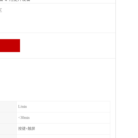
城区
L/min
<30min
按键+触屏