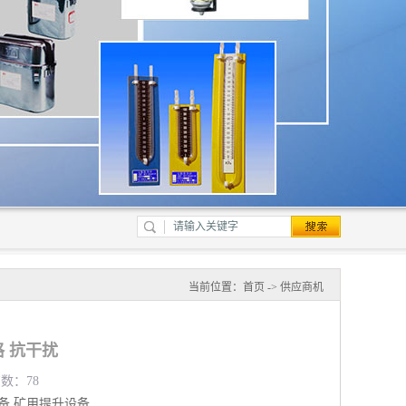
当前位置：
首页
->
供应商机
 抗干扰
览数：78
备
矿用提升设备