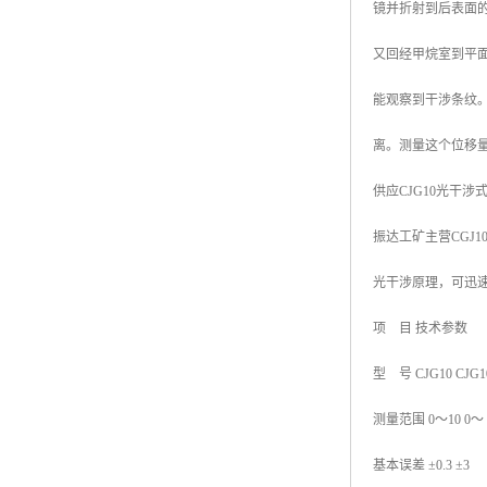
镜并折射到后表面
又回经甲烷室到平
能观察到干涉条纹
离。测量这个位移
供应CJG10光干涉
振达工矿主营CGJ
光干涉原理，可迅
项 目 技术参数
型 号 CJG10 CJG1
测量范围 0～10 0～
基本误差 ±0.3 ±3