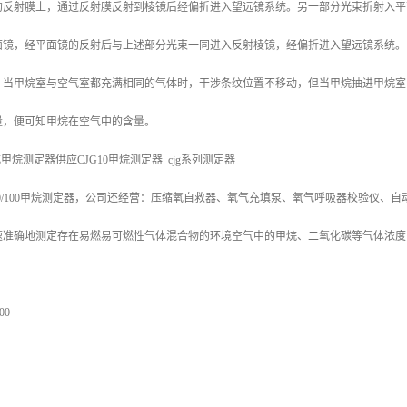
的反射膜上，通过反射膜反射到棱镜后经偏折进入望远镜系统。另一部分光束折射入平
面镜，经平面镜的反射后与上述部分光束一同进入反射棱镜，经偏折进入望远镜系统。
。当甲烷室与空气室都充满相同的气体时，干涉条纹位置不移动，但当甲烷抽进甲烷室
量，便可知甲烷在空气中的含量。
式甲烷测定器供应CJG10甲烷测定器 cjg系列测定器
10/100甲烷测定器，公司还经营：压缩氧自救器、氧气充填泵、氧气呼吸器校验仪、自
速准确地测定存在易燃易可燃性气体混合物的环境空气中的甲烷、二氧化碳等气体浓度
00