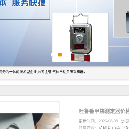
山东振达工矿设备有限公司是集科研开发、生产加工、电子商务为一体的技术型企业,公司主营:气体自动负压采样器，矿灯,光干涉甲烷测定器及其校验仪,甲烷报警仪及其校验装置,甲烷传感器校验装置,粉尘校验装置,煤尘爆炸校验装置,高压水表,三点测径规,圆型规,钢规磨耗仪,第四种检查器,内距尺,轮径尺,样板等铁路配件仪表,矿用设备等产品.
吐鲁番甲烷测定器价格
更新时间：2026-08-08 浏
所属行业：
机械
矿山施工设