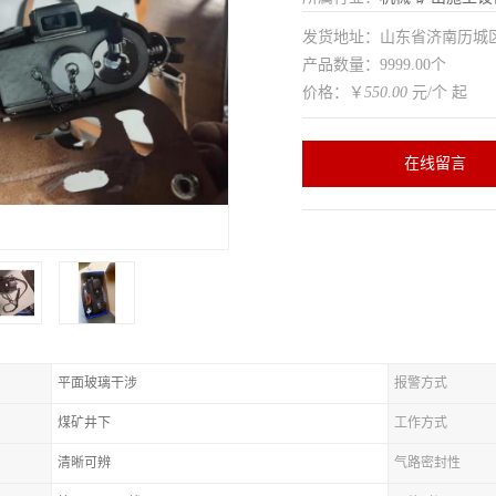
发货地址：山东省济南历
产品数量：9999.00个
价格：￥
550.00
元/个 起
在线留言
平面玻璃干涉
报警方式
煤矿井下
工作方式
清晰可辨
气路密封性