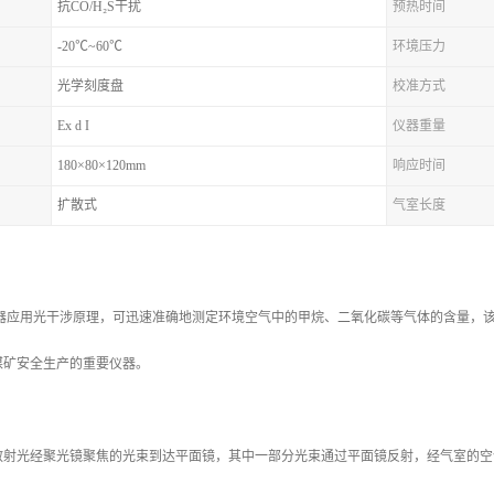
抗CO/H₂S干扰
预热时间
-20℃~60℃
环境压力
光学刻度盘
校准方式
Ex d I
仪器重量
180×80×120mm
响应时间
扩散式
气室长度
器应用光干涉原理，可迅速准确地测定环境空气中的甲烷、二氧化碳等气体的含量，
煤矿安全生产的重要仪器。
光经聚光镜聚焦的光束到达平面镜，其中一部分光束通过平面镜反射，经气室的空