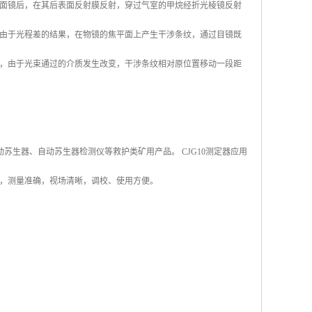
面镜后，在其后表面反射膜反射，穿过气室的甲烷经折光棱镜反射
由于光程差的结果，在物镜的焦平面上产生干涉条纹，通过目镜既
，由于光束通过的介质发生改变，干涉条纹相对原位置移动一段距
动苏生器、自动苏生器检测仪等救护类矿用产品。 CJG10测定器应用
，测量准确，视场清晰，调校、使用方便。