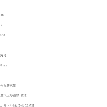
10
.2
0.3A
锰电池
0 mm
不用标准甲烷）
（空气压力模拟）校准
，井下 / 地面均可安全校准