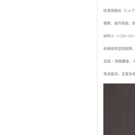
校准周期长（3–6 
便携、操作简单、
体积小（≈220×135
机械结构坚固耐摔
目镜 + 测微螺旋
电池驱动，无复杂