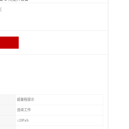
城区
超量程提示
连续工作
≤20Pa/h