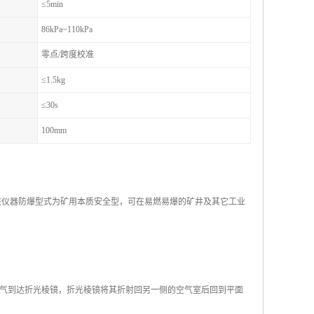
≤5min
86kPa~110kPa
零点/跨度校准
≤1.5kg
≤30s
100mm
该仪器防爆型式为矿用本质安全型，可在易燃易爆的矿井及其它工业
气到达折光棱镜，折光棱镜将其折射回另一侧的空气室后回到平面