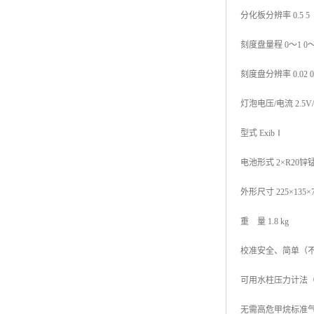
分化板分辨率 0.5 5
刻度盘量程 0～1 0～
刻度盘分辨率 0.02 0
灯泡电压/电流 2.5V/
型式 ExibⅠ
电池形式 2×R20锌
外形尺寸 225×135×7
重 量 1.8 kg
校准安全、简单（
可用水柱压力计法
无需高危甲烷标准气