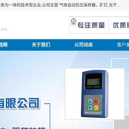
山东振达工矿设备有限公司是集科研开发、生产加工、电子商务为一体的技术型企业,公司主营:气体自动负压采样器，矿灯,光干涉甲烷测定器及其校验仪,甲烷报警仪及其校验装置,甲烷传感器校验装置,粉尘校验装置,煤尘爆炸校验装置,高压水表,三点测径规,圆型规,钢规磨耗仪,第四种检查器,内距尺,轮径尺,样板等铁路配件仪表,矿用设备等产品.
 Ltd.
视频
关于我们
公司动态
客户