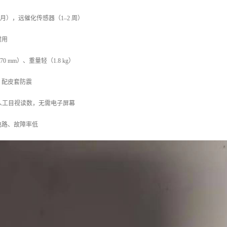
个月），远催化传感器（1–2 周）
耐用
×70 mm）、重量轻（1.8 kg）
，配皮套防震
，人工目视读数，无需电子屏幕
电路、故障率低