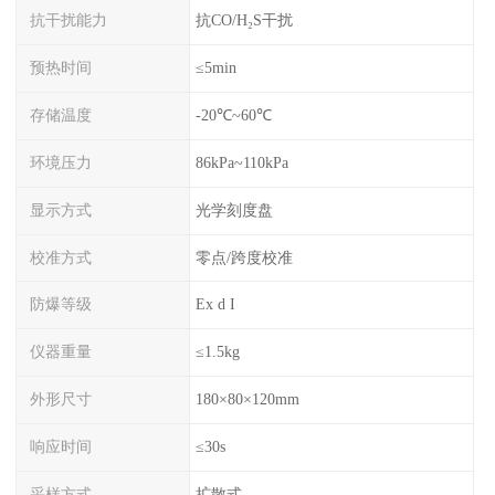
抗干扰能力
抗CO/H₂S干扰
预热时间
≤5min
存储温度
-20℃~60℃
环境压力
86kPa~110kPa
显示方式
光学刻度盘
校准方式
零点/跨度校准
防爆等级
Ex d I
仪器重量
≤1.5kg
外形尺寸
180×80×120mm
响应时间
≤30s
采样方式
扩散式