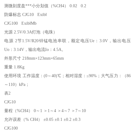
测微刻度盘***小分划值（%CH4） 0.02 0.2
防爆标志 CJG10 ExibⅠ
CJG100 ExibⅠMb
光源 2.5V/0.3A灯泡（电珠）
电源 2节1.5V/R20锌锰电池串联，额定电压Ue：3.0V，输出电压
Uo：3.14V，输出电流Io：4.5A。
外形尺寸 218mm×123mm×65mm
重量 1.8Kg
使用环境 工作温度：(0～40)℃；相对湿度：≤90%；大气压力：（86
～110）kPa；
表2
CJG10
量程（%CH4） 0～1 ＞1～4 ＞4～7 ＞7～10
允许误差（% CH4） ±0.05 ±0.1 ±0.2 ±0.3
CJG100