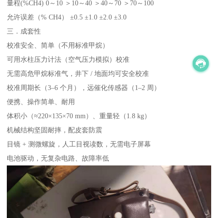
量程(%CH4) 0～10 ＞10～40 ＞40～70 ＞70～100
允许误差（% CH4） ±0.5 ±1.0 ±2.0 ±3.0
三．成套性
校准安全、简单（不用标准甲烷）
可用水柱压力计法（空气压力模拟）校准
无需高危甲烷标准气，井下 / 地面均可安全校准
校准周期长（3–6 个月），远催化传感器（1–2 周）
便携、操作简单、耐用
体积小（≈220×135×70 mm）、重量轻（1.8 kg）
机械结构坚固耐摔，配皮套防震
目镜 + 测微螺旋，人工目视读数，无需电子屏幕
电池驱动，无复杂电路、故障率低