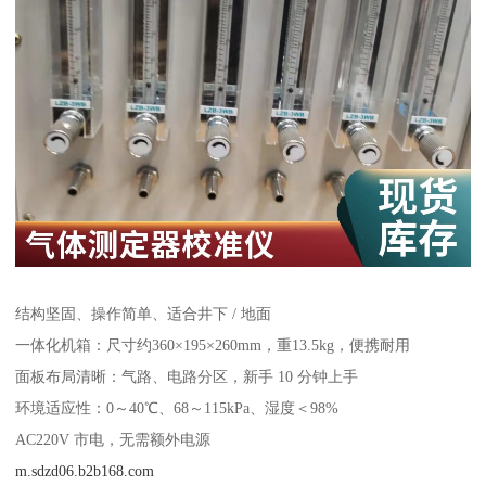
结构坚固、操作简单、适合井下 / 地面
一体化机箱：尺寸约360×195×260mm，重13.5kg，便携耐用
面板布局清晰：气路、电路分区，新手 10 分钟上手
环境适应性：0～40℃、68～115kPa、湿度＜98%
AC220V 市电，无需额外电源
m.sdzd06.b2b168.com