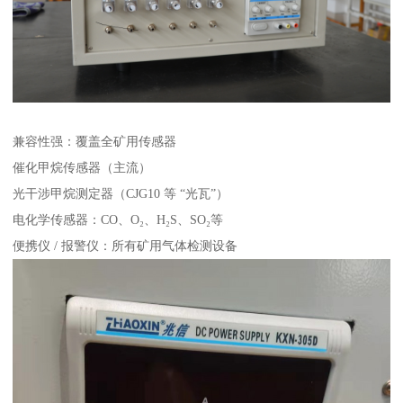
兼容性强：覆盖全矿用传感器
催化甲烷传感器（主流）
光干涉甲烷测定器（CJG10 等 “光瓦”）
电化学传感器：CO、O₂、H₂S、SO₂等
便携仪 / 报警仪：所有矿用气体检测设备