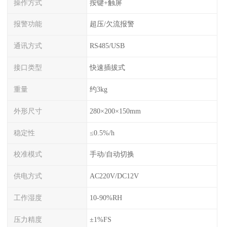
操作方式
按键+触屏
报警功能
超压/欠流报警
通讯方式
RS485/USB
接口类型
快速插拔式
重量
约3kg
外形尺寸
280×200×150mm
稳定性
≤0.5%/h
校准模式
手动/自动切换
供电方式
AC220V/DC12V
工作湿度
10-90%RH
压力精度
±1%FS