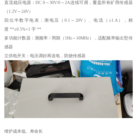
直流稳压电源：DC 0～30V/0～2A连续可调，覆盖所有矿用传感器
（1.2V～24V）
四位半数字电表：测电压（0.1～20V）、电流（±1.A），精
度 **±0.5%+1 字 **
多功能计数器：测频率 / 周期（1Hz～10MHz），适配频率输出型传
感器
立供电开关：电压调好再送电，防烧传感器
维护成本低、寿命长