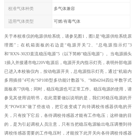
校准气体种类
多气体兼容
适用气体类型
可燃/有毒气体
关于本校准仪的电源供给系统，请参见图1，图1是“电源供给系统原
理图”；在机箱面板的右边是“电源开关”2、“总电源指示灯”3
和“RXN-302D直流稳压电源”5（以下简称“稳压电源”）。当电源插头
1插入并接通市电220V电源后，电源开关内指示灯亮，表明外部电源
已进入本校验仪内，按动电源开关，总电源指示灯亮，通过“机箱内
多用插排”4可向“SP10B型多功能计数器”6、“MB4204四位半数字式
面板表”7供电；同时，稳压电源也可正常工作。稳压电源的使用，请
参见其使用说明书，在此需要做以说明的是，我们对稳压电源的开
关“POWER”做了些改动，把它改变成了向待调校传感器供电的开
关，只有按下它后，各待调校传感器才能有工作电压；这样做的目
的，是为引起调校人员注意，只有当把稳压电源输出电压调整到待
调校传感器需要的工作电压时，才能按下此开关向各待调校传感器