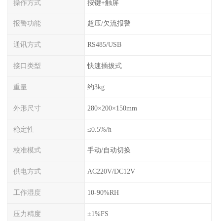
操作方式
按键+触屏
报警功能
超压/欠流报警
通讯方式
RS485/USB
接口类型
快速插拔式
重量
约3kg
外形尺寸
280×200×150mm
稳定性
≤0.5%/h
校准模式
手动/自动切换
供电方式
AC220V/DC12V
工作湿度
10-90%RH
压力精度
±1%FS