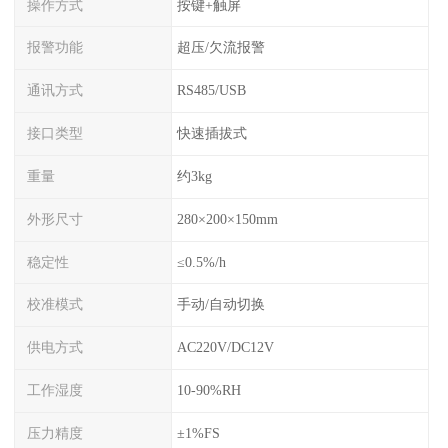
操作方式
按键+触屏
报警功能
超压/欠流报警
通讯方式
RS485/USB
接口类型
快速插拔式
重量
约3kg
外形尺寸
280×200×150mm
稳定性
≤0.5%/h
校准模式
手动/自动切换
供电方式
AC220V/DC12V
工作湿度
10-90%RH
压力精度
±1%FS