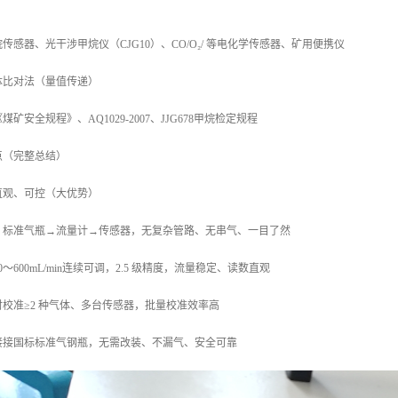
感器、光干涉甲烷仪（CJG10）、CO/O₂/ 等电化学传感器、矿用便携仪
体比对法（量值传递）
矿安全规程》、AQ1029-2007、JJG678甲烷检定规程
点（完整总结）
单直观、可控（大优势）
：标准气瓶→流量计→传感器，无复杂管路、无串气、一目了然
～600mL/min连续可调，2.5 级精度，流量稳定、读数直观
校准≥2 种气体、多台传感器，批量校准效率高
接接国标标准气钢瓶，无需改装、不漏气、安全可靠