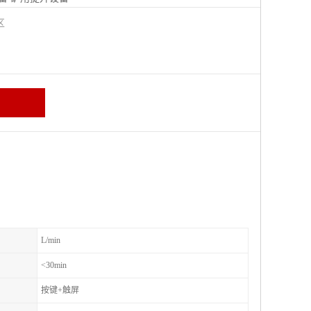
城区
L/min
<30min
按键+触屏