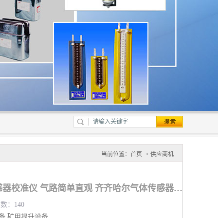
当前位置：
首页
->
供应商机
便携式气体报警仪传感器校准仪 气路简单直观 齐齐哈尔气体传感器校准仪价格
览数：140
备
矿用提升设备