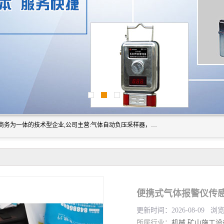
山东振达工矿设备有限公司是集科研开发、生产加工、电子商务为一体的技术型企业,公司主营:气体自动负压采样器，矿灯,光干涉甲烷测定器及其校验仪,甲烷报警仪及其校验装置,甲烷传感器校验装置,粉尘校验装置,煤尘爆炸校验装置,高压水表,三点测径规,圆型规,钢规磨耗仪,第四种检查器,内距尺,轮径尺,样板等铁路配件仪表,矿用设备等产品.
更新时间：2026-08-09 浏
所属行业：
机械
矿山施工设