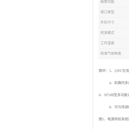
报警功能
接口类型
外形尺寸
校准模式
工作湿度
校准气体种类
图中：1、220V交
4、机箱内多用插排
6、SP10B型多功
8、可与待调校
图1、电源供给系统