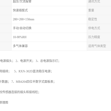
超压/欠流报警
通讯方式
快速插拔式
重量
280×200×150mm
稳定性
手动/自动切换
供电方式
10-90%RH
压力精度
多气体兼容
适用气体类型
流电源插头； 2、电源开关； 3、总电源指示灯；
； 5、RXN-302D直流稳压电源；
能计数器； 7、MB4204四位半数字式面板表；
传感器连接的插头和接线柱；
原理图