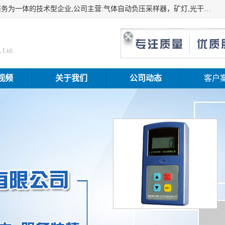
山东振达工矿设备有限公司是集科研开发、生产加工、电子商务为一体的技术型企业,公司主营:气体自动负压采样器，矿灯,光干涉甲烷测定器及其校验仪,甲烷报警仪及其校验装置,甲烷传感器校验装置,粉尘校验装置,煤尘爆炸校验装置,高压水表,三点测径规,圆型规,钢规磨耗仪,第四种检查器,内距尺,轮径尺,样板等铁路配件仪表,矿用设备等产品.
 Ltd.
视频
关于我们
公司动态
客户