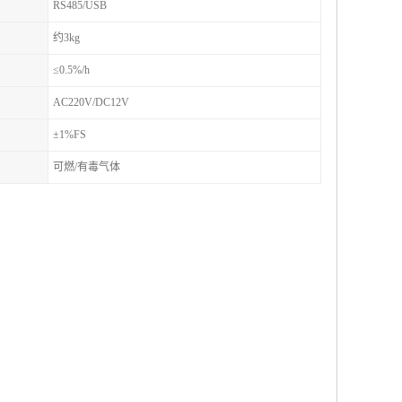
RS485/USB
约3kg
≤0.5%/h
AC220V/DC12V
±1%FS
可燃/有毒气体