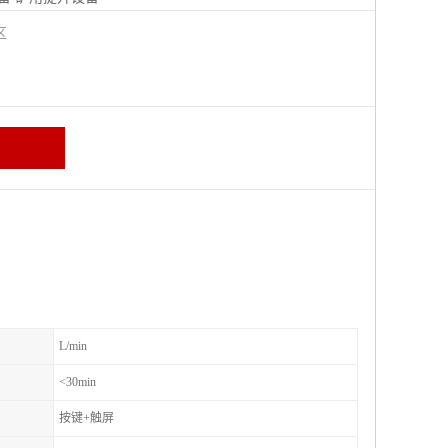
城区
L/min
<30min
按键+触屏