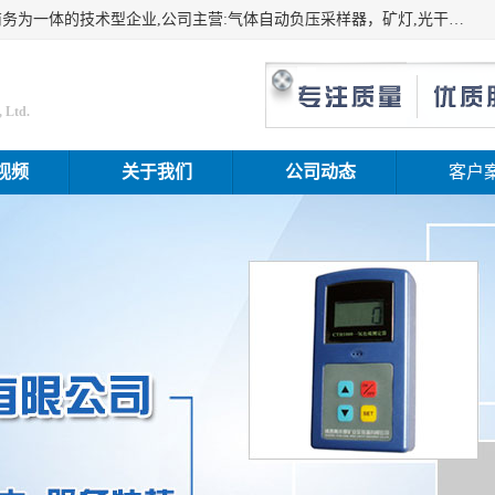
山东振达工矿设备有限公司是集科研开发、生产加工、电子商务为一体的技术型企业,公司主营:气体自动负压采样器，矿灯,光干涉甲烷测定器及其校验仪,甲烷报警仪及其校验装置,甲烷传感器校验装置,粉尘校验装置,煤尘爆炸校验装置,高压水表,三点测径规,圆型规,钢规磨耗仪,第四种检查器,内距尺,轮径尺,样板等铁路配件仪表,矿用设备等产品.
 Ltd.
视频
关于我们
公司动态
客户