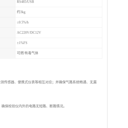
RS485/USB
约3kg
≤0.5%/h
AC220V/DC12V
±1%FS
可燃/有毒气体
检测传感器、便携式仪表等相互对应；并确保气路系统畅通、无漏
求，确保校验仪内外的电路无短路、断路情况。