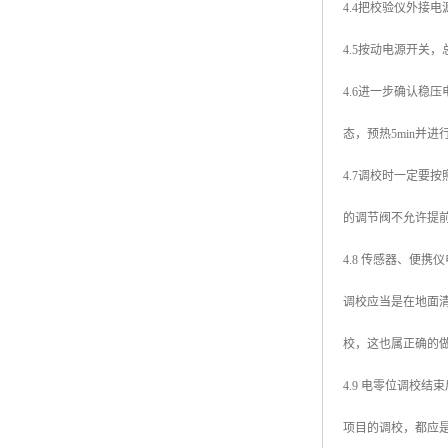
4.4把校验仪外接
4.5按动电源开关
4.6进一步确认稳
态，预热5min并
4.7调校时一定
的调节阀不允许提
4.8 传感器、便
调校应当是在地面
校，这也属正确的
4.9 电零位调校
项目的调校，都应