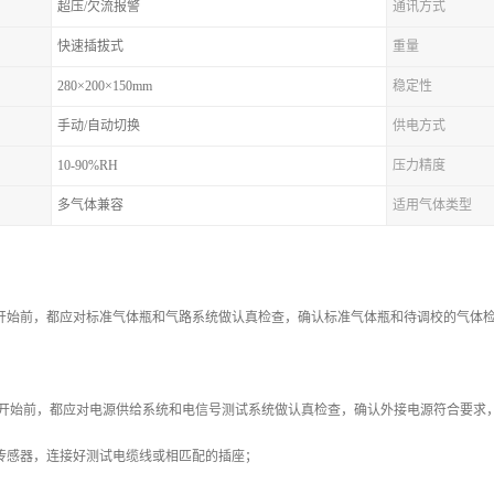
超压/欠流报警
通讯方式
快速插拔式
重量
280×200×150mm
稳定性
手动/自动切换
供电方式
10-90%RH
压力精度
多气体兼容
适用气体类型
工作开始前，都应对标准气体瓶和气路系统做认真检查，确认标准气体瓶和待调校的气体
工作开始前，都应对电源供给系统和电信号测试系统做认真检查，确认外接电源符合要
的传感器，连接好测试电缆线或相匹配的插座；