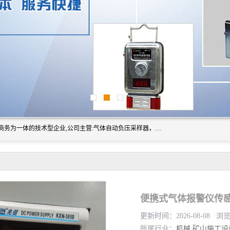
山东振达工矿设备有限公司是集科研开发、生产加工、电子商务为一体的技术型企业,公司主营:气体自动负压采样器，矿灯,光干涉甲烷测定器及其校验仪,甲烷报警仪及其校验装置,甲烷传感器校验装置,粉尘校验装置,煤尘爆炸校验装置,高压水表,三点测径规,圆型规,钢规磨耗仪,第四种检查器,内距尺,轮径尺,样板等铁路配件仪表,矿用设备等产品.
更新时间：2026-08-08 浏
所属行业：
机械
矿山施工设