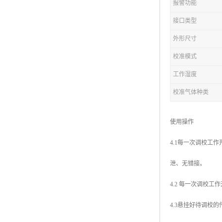
报警功能
接口类型
外形尺寸
校准模式
工作湿度
校准气体种类
使用操作
4.1每一次调校
泄、无错接。
4.2 每一次调校
4.3悬挂好待调校