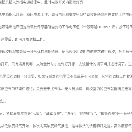
电源插头插入外插电源插座中，此时电源开关内指示灯亮；
，总电源指示灯亮，稳压电源工作，调节电压粗细旋钮到待调校传感器所需要的工作电
压电源输出电压值是待调校传感器所需要的工作电压值（一般都是DC18V）后，按下稳
进行调零后，即可开展调校工作。
要按照调校规程或是每一种气体检测传感器、便携仪使用说明书的要求进行调校；各个标
前打开，只有当用到哪一支流量计时才允许打开哪一支流量计的调节阀并进行调节，进
携仪电零位的调校十分重要，如果传感器的电零位不准或是不可调整，其它的调校工作
清洁空气的环境中进行，只要无干扰气体、无人员抽烟，调校室内的空气就能满足电零
做法。
结束后，紧接着就应当是“示值”、“基本误差”、“漂移”、“响应时间”、“报警误差”等
是从低浓度标气开始，依次向高浓度标气推进，这样做法的依据和好处是，高浓度标气