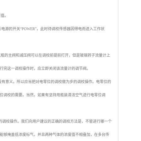
压值。
压电源的开关“POWER”，此时待调校传感器因得电而进入工作状
气瓶的主阀和减压阀可以在调校前提前打开，但是玻璃转子流量计上
行完这一调校操作时，应立即关闭该流量计的调节阀。
就没有意义。所以应当把对电零位的调校做为步的调校操作。电零位的
位调校的需要。当然，如果有坚持用瓶装清洁空气进行电零位调
一系列的调校操作。我们向用户建议的正确的调校方法是，不管进行哪一个
能够掩盖低浓度标气，并且两种气体的浓度值不相叠加，在多台传