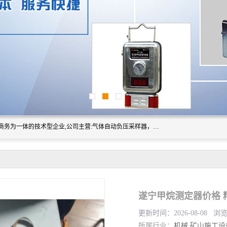
山东振达工矿设备有限公司是集科研开发、生产加工、电子商务为一体的技术型企业,公司主营:气体自动负压采样器，矿灯,光干涉甲烷测定器及其校验仪,甲烷报警仪及其校验装置,甲烷传感器校验装置,粉尘校验装置,煤尘爆炸校验装置,高压水表,三点测径规,圆型规,钢规磨耗仪,第四种检查器,内距尺,轮径尺,样板等铁路配件仪表,矿用设备等产品.
遂宁甲烷测定器价格 
更新时间：2026-08-08 浏
所属行业：
机械
矿山施工设