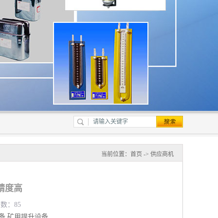
当前位置：
首页
->
供应商机
精度高
览数：85
备
矿用提升设备