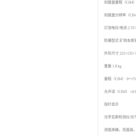
刻度盘量程（CH4）
刻度盘分辨率（CH4）
灯泡电压/电流 2.5V/
防爆型式 矿用本质安
外形尺寸 225×135×7
重量 1.8 kg
量程（CH4） 0～1%
允许误（CH4） ±0.05%
指针显示
光学瓦斯检测仪/光干涉
测值准确，亮度高