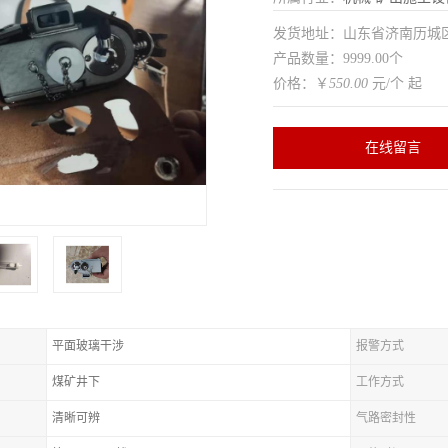
发货地址：山东省济南历
产品数量：9999.00个
价格：￥
550.00
元/个 起
在线留言
平面玻璃干涉
报警方式
煤矿井下
工作方式
清晰可辨
气路密封性