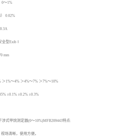
 0～1%
 0.02%
0.3A
全型ExibⅠ
0 mm
 ＞1%～4% ＞4%～7% ＞7%～10%
 ±0.1% ±0.2% ±0.3%
式甲烷测定器(0～10%)MFB209443特点:
，视场清晰，使用方便。