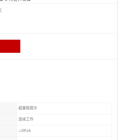
城区
超量程提示
连续工作
≤20Pa/h