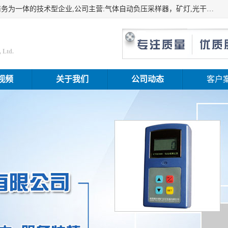
山东振达工矿设备有限公司是集科研开发、生产加工、电子商务为一体的技术型企业,公司主营:气体自动负压采样器，矿灯,光干涉甲烷测定器及其校验仪,甲烷报警仪及其校验装置,甲烷传感器校验装置,粉尘校验装置,煤尘爆炸校验装置,高压水表,三点测径规,圆型规,钢规磨耗仪,第四种检查器,内距尺,轮径尺,样板等铁路配件仪表,矿用设备等产品.
 Ltd.
视频
关于我们
公司动态
客户