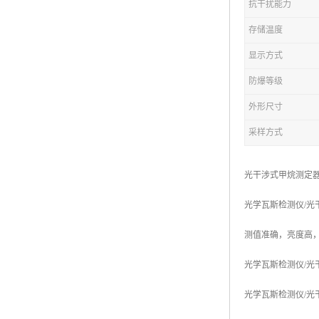
抗干扰能力
存储温度
显示方式
防爆等级
外形尺寸
采样方式
光干涉式甲烷测定器MF
光学瓦斯检测仪/光干涉
测值准确，亮度高
光学瓦斯检测仪/光干
光学瓦斯检测仪/光干涉