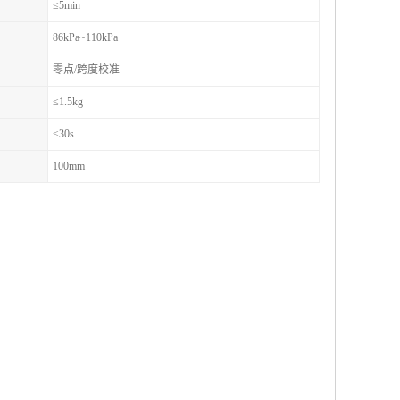
≤5min
86kPa~110kPa
零点/跨度校准
≤1.5kg
≤30s
100mm