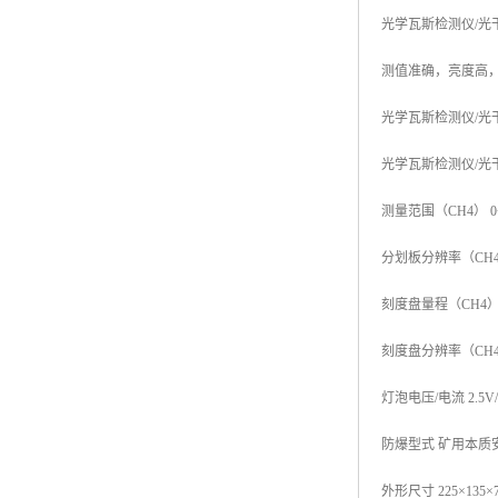
光学瓦斯检测仪/光干涉
测值准确，亮度高
光学瓦斯检测仪/光干
光学瓦斯检测仪/光干涉
测量范围（CH4） 0
分划板分辨率（CH4）
刻度盘量程（CH4）
刻度盘分辨率（CH4）
灯泡电压/电流 2.5V/
防爆型式 矿用本质安
外形尺寸 225×135×7