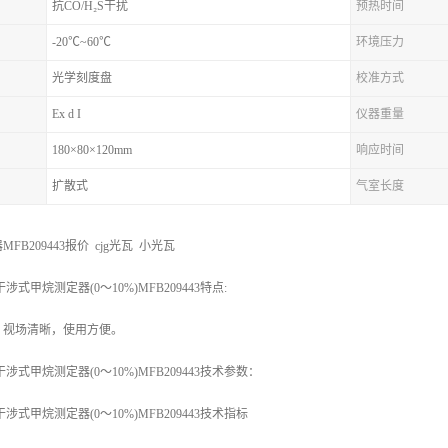
抗CO/H₂S干扰
预热时间
-20℃~60℃
环境压力
光学刻度盘
校准方式
Ex d I
仪器重量
180×80×120mm
响应时间
扩散式
气室长度
B209443报价 cjg光瓦 小光瓦
式甲烷测定器(0～10%)MFB209443特点:
，视场清晰，使用方便。
涉式甲烷测定器(0～10%)MFB209443技术参数：
式甲烷测定器(0～10%)MFB209443技术指标