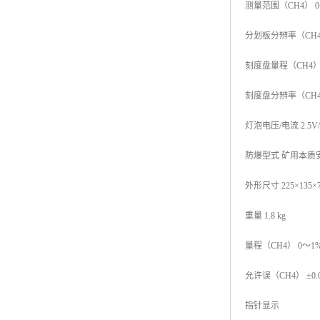
测量范围（CH4） 0
分划板分辨率（CH4）
刻度盘量程（CH4）
刻度盘分辨率（CH4）
灯泡电压/电流 2.5V/
防爆型式 矿用本质安
外形尺寸 225×135×7
重量 1.8 kg
量程（CH4） 0～1%
允许误（CH4） ±0.05%
指针显示