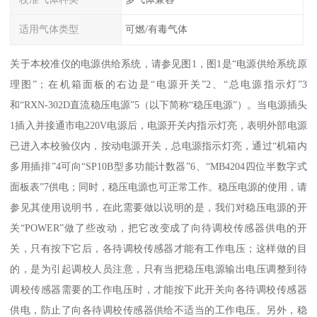
适用气体类型
可燃/有毒气体
关于本校准仪的电源供给系统，请参见图1，图1是“电源供给系统原
理图”；在机箱面板的右边是“电源开关”2、“总电源指示灯”3
和“RXN-302D直流稳压电源”5（以下简称“稳压电源”）。当电源插头
1插入并接通市电220V电源后，电源开关内指示灯亮，表明外部电源
已进入本校验仪内，按动电源开关，总电源指示灯亮，通过“机箱内
多用插排”4可向“SP10B型多功能计数器”6、“MB4204四位半数字式
面板表”7供电；同时，稳压电源也可正常工作。稳压电源的使用，请
参见其使用说明书，在此需要做以说明的是，我们对稳压电源的开
关“POWER”做了些改动，把它改变成了向待调校传感器供电的开
关，只有按下它后，各待调校传感器才能有工作电压；这样做的目
的，是为引起调校人员注意，只有当把稳压电源输出电压调整到待
调校传感器需要的工作电压时，才能按下此开关向各待调校传感器
供电，防止了向各待调校传感器供给不适当的工作电压。另外，稳