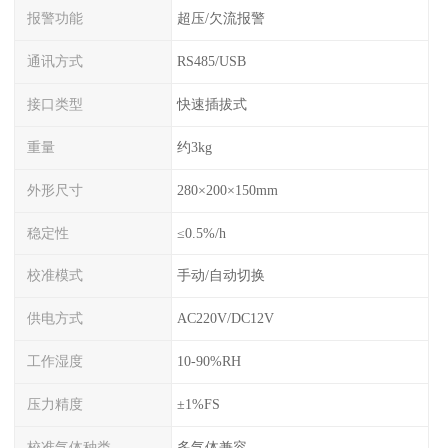
报警功能
超压/欠流报警
通讯方式
RS485/USB
接口类型
快速插拔式
重量
约3kg
外形尺寸
280×200×150mm
稳定性
≤0.5%/h
校准模式
手动/自动切换
供电方式
AC220V/DC12V
工作湿度
10-90%RH
压力精度
±1%FS
校准气体种类
多气体兼容