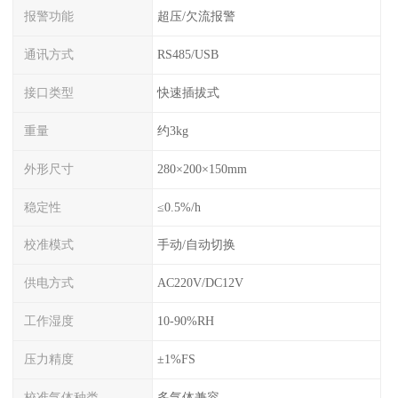
报警功能
超压/欠流报警
通讯方式
RS485/USB
接口类型
快速插拔式
重量
约3kg
外形尺寸
280×200×150mm
稳定性
≤0.5%/h
校准模式
手动/自动切换
供电方式
AC220V/DC12V
工作湿度
10-90%RH
压力精度
±1%FS
校准气体种类
多气体兼容