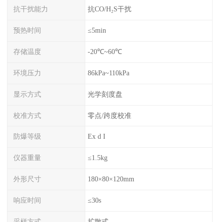
抗干扰能力
抗CO/H₂S干扰
预热时间
≤5min
存储温度
-20℃~60℃
环境压力
86kPa~110kPa
显示方式
光学刻度盘
校准方式
零点/跨度校准
防爆等级
Ex d I
仪器重量
≤1.5kg
外形尺寸
180×80×120mm
响应时间
≤30s
采样方式
扩散式