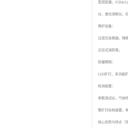
型测定器，JCB4
仪，激光测距仪，
救护设备：
过滤式自救器，隔
正压式消防等。
防爆照明：
LED矿灯，多功能
检测装置：
参数测试仪，气体
警矿灯标校装置，
核心优势与特点（