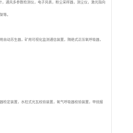
差计，通风多参数检测仪，电子风表，粉尘采样器，测尘仪，激光指向
架等。
用自动苏生器，矿用可视化监测通信装置，隔绝式正压氧呼吸器，
器检定装置，水柱式光瓦校验装置，氧气呼吸器校验装置，甲烷报