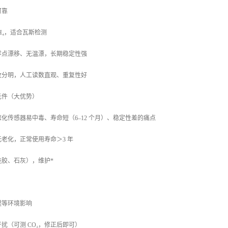
可靠
 CH₄，适合瓦斯检测
零点漂移、无温漂，长期稳定性强
纹分明，人工读数直观、重复性好
元件（大优势）
化传感器易中毒、寿命短（6–12 个月）、稳定性差的痛点
老化，正常使用寿命＞3 年
胶、石灰），维护*
湿等环境影响
扰（可测 CO₂，修正后即可）