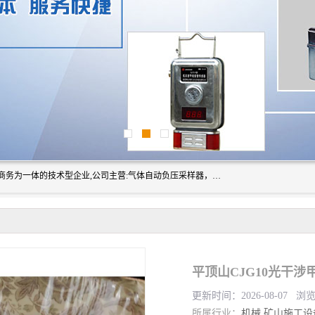
山东振达工矿设备有限公司是集科研开发、生产加工、电子商务为一体的技术型企业,公司主营:气体自动负压采样器，矿灯,光干涉甲烷测定器及其校验仪,甲烷报警仪及其校验装置,甲烷传感器校验装置,粉尘校验装置,煤尘爆炸校验装置,高压水表,三点测径规,圆型规,钢规磨耗仪,第四种检查器,内距尺,轮径尺,样板等铁路配件仪表,矿用设备等产品.
平顶山CJG10光干涉
更新时间：2026-08-07 浏
所属行业：
机械
矿山施工设