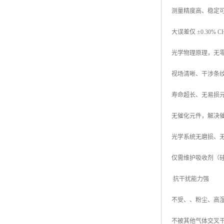
测量精度高、稳定
大误差仅 ±0.30%
光学物理原理，无
视场清晰、干涉条
寿命超长、无易损
无催化元件，解决催
光学系统无磨损、无
仅需维护吸收剂（硅
抗干扰能力强
不受、、粉尘、高
不被其他气体交叉干