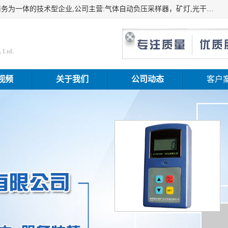
山东振达工矿设备有限公司是集科研开发、生产加工、电子商务为一体的技术型企业,公司主营:气体自动负压采样器，矿灯,光干涉甲烷测定器及其校验仪,甲烷报警仪及其校验装置,甲烷传感器校验装置,粉尘校验装置,煤尘爆炸校验装置,高压水表,三点测径规,圆型规,钢规磨耗仪,第四种检查器,内距尺,轮径尺,样板等铁路配件仪表,矿用设备等产品.
 Ltd.
视频
关于我们
公司动态
客户