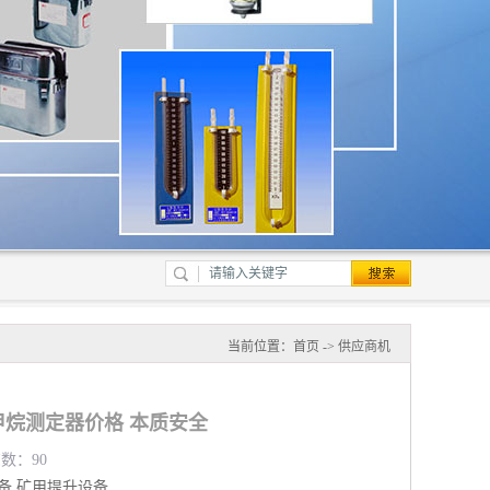
当前位置：
首页
->
供应商机
甲烷测定器价格 本质安全
览数：90
备
矿用提升设备