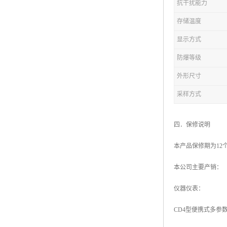
抗干扰能力
存储温度
显示方式
防爆等级
外形尺寸
采样方式
四．保修说明
本产品保修期为1
本公司主要产销：
仪器仪表：
CD4型便携式多参数测