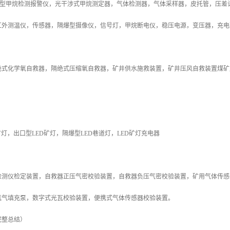
(A)型甲烷检测报警仪，光干涉式甲烷测定器，气体检测器，气体采样器，皮托管，压
红外测温仪，传感器，隔爆型摄像仪，信号灯，甲烷断电仪，稳压电源，变压器，充电
绝式化学氧自救器，隔绝式压缩氧自救器，矿井供水施救装置，矿井压风自救装置煤矿
矿灯，出口型LED矿灯，隔爆型LED巷道灯，LED矿灯充电器
检测仪检定装置，自救器正压气密校验装置，自救器负压气密校验装置，矿用气体传感
氧气填充泵，数字式光瓦校验装置，便携式气体传感器校验装置。
完整总结）