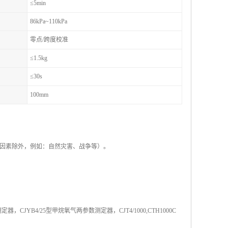
≤5min
86kPa~110kPa
零点/跨度校准
≤1.5kg
≤30s
100mm
拒因素除外，例如：自然灾害、战争等）。
CJYB4/25型甲烷氧气两参数测定器，CJT4/1000,CTH1000C