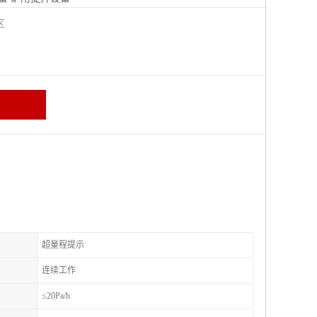
城区
超量程提示
连续工作
≤20Pa/h