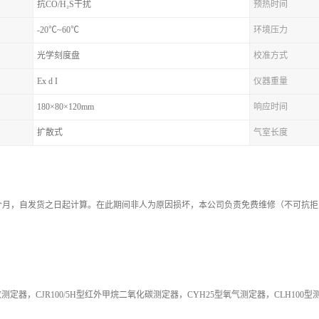
抗CO/H₂S干扰
预热时间
-20℃~60℃
环境压力
光学刻度盘
校准方式
Ex d I
仪器重量
180×80×120mm
响应时间
扩散式
气室长度
2个月，自发货之日起计算。在此期间非人为原因损坏，本公司负责免费维修（不可抗
定器，CJR100/5H型红外甲烷二氧化碳测定器，CYH25型氧气测定器，CLH100型测定器，