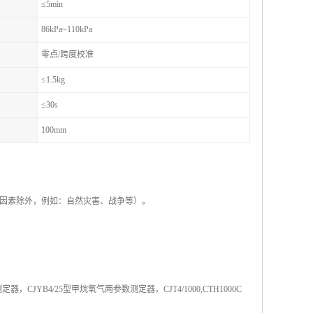
≤5min
86kPa~110kPa
零点/跨度校准
≤1.5kg
≤30s
100mm
拒因素除外，例如：自然灾害、战争等）。
CJYB4/25型甲烷氧气两参数测定器，CJT4/1000,CTH1000C