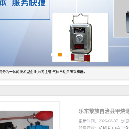
山东振达工矿设备有限公司是集科研开发、生产加工、电子商务为一体的技术型企业,公司主营:气体自动负压采样器，矿灯,光干涉甲烷测定器及其校验仪,甲烷报警仪及其校验装置,甲烷传感器校验装置,粉尘校验装置,煤尘爆炸校验装置,高压水表,三点测径规,圆型规,钢规磨耗仪,第四种检查器,内距尺,轮径尺,样板等铁路配件仪表,矿用设备等产品.
乐东黎族自治县甲烷测
更新时间：2026-08-07 浏
所属行业：
机械
矿山施工设