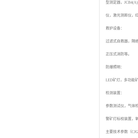
型测定器，JCB4
仪，激光测距仪，
救护设备：
过滤式自救器，隔
正压式消防等。
防爆照明：
LED矿灯，多功能
检测装置：
参数测试仪，气体
警矿灯标校装置，
主要技术参数（CJG