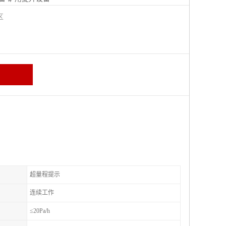
城区
超量程提示
连续工作
≤20Pa/h