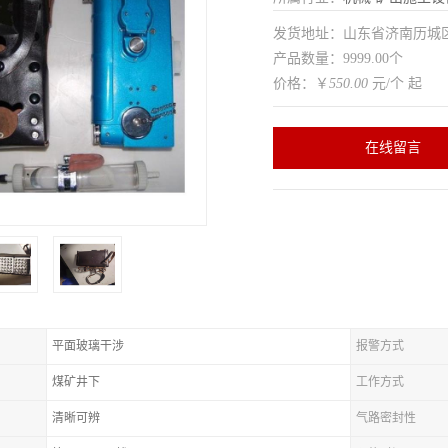
发货地址：山东省济南历
产品数量：9999.00个
价格：￥
550.00
元/个 起
在线留言
平面玻璃干涉
报警方式
煤矿井下
工作方式
清晰可辨
气路密封性