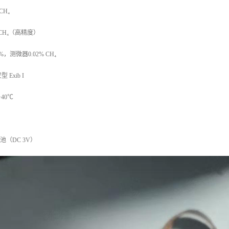
CH₄
 CH₄（高精度）
，测微器0.02% CH₄
Exib I
40℃
电池（DC 3V）