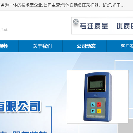
山东振达工矿设备有限公司是集科研开发、生产加工、电子商务为一体的技术型企业,公司主营:气体自动负压采样器，矿灯,光干涉甲烷测定器及其校验仪,甲烷报警仪及其校验装置,甲烷传感器校验装置,粉尘校验装置,煤尘爆炸校验装置,高压水表,三点测径规,圆型规,钢规磨耗仪,第四种检查器,内距尺,轮径尺,样板等铁路配件仪表,矿用设备等产品.
 Ltd.
视频
关于我们
公司动态
客户