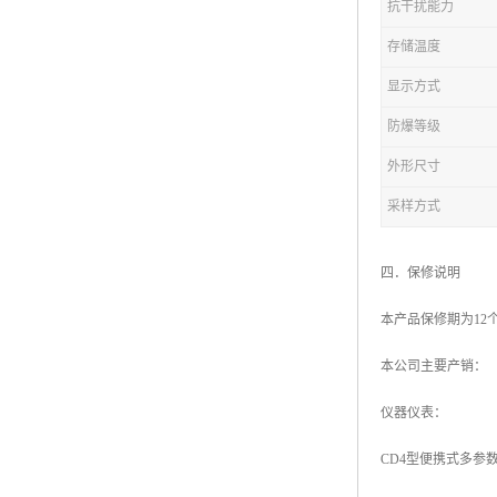
抗干扰能力
存储温度
显示方式
防爆等级
外形尺寸
采样方式
四．保修说明
本产品保修期为1
本公司主要产销：
仪器仪表：
CD4型便携式多参数测