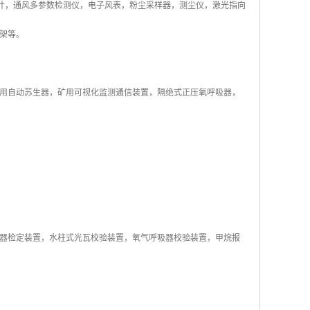
差计，通风多参数检测仪，电子风表，粉尘采样器，测尘仪，激光指向
架等。
用自动苏生器，矿用可视化监测通信装置，隔绝式正压氧呼吸器，
器检定装置，水柱式光瓦校验装置，氧气呼吸器校验装置，甲烷报