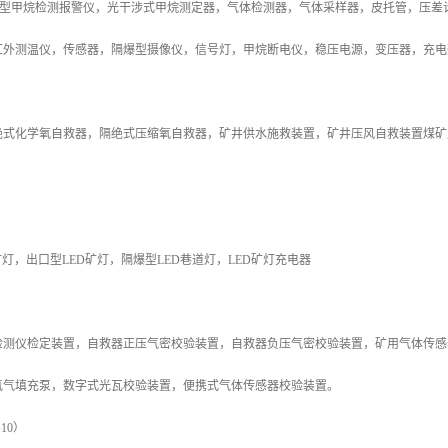
(A)型甲烷检测报警仪，光干涉式甲烷测定器，气体检测器，气体采样器，皮托管，压
红外测温仪，传感器，隔爆型摄像仪，信号灯，甲烷断电仪，稳压电源，变压器，充电
绝式化学氧自救器，隔绝式压缩氧自救器，矿井供水施救装置，矿井压风自救装置煤矿
矿灯，出口型LED矿灯，隔爆型LED巷道灯，LED矿灯充电器
检测仪检定装置，自救器正压气密校验装置，自救器负压气密校验装置，矿用气体传感
氧气填充泵，数字式光瓦校验装置，便携式气体传感器校验装置。
10）