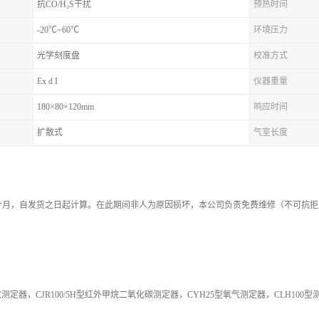
抗CO/H₂S干扰
预热时间
-20℃~60℃
环境压力
光学刻度盘
校准方式
Ex d I
仪器重量
180×80×120mm
响应时间
扩散式
气室长度
2个月，自发货之日起计算。在此期间非人为原因损坏，本公司负责免费维修（不可抗
定器，CJR100/5H型红外甲烷二氧化碳测定器，CYH25型氧气测定器，CLH100型测定器，