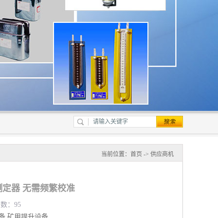
当前位置：
首页
->
供应商机
定器 无需频繁校准
览数：95
备
矿用提升设备