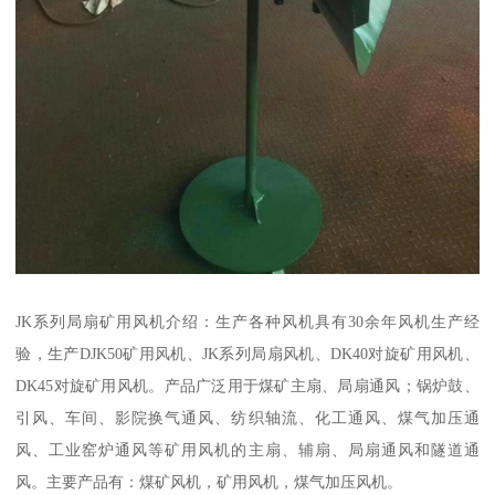
JK系列局扇矿用风机介绍：生产各种风机具有30余年风机生产经
验，生产DJK50矿用风机、JK系列局扇风机、DK40对旋矿用风机、
DK45对旋矿用风机。产品广泛用于煤矿主扇、局扇通风；锅炉鼓、
引风、车间、影院换气通风、纺织轴流、化工通风、煤气加压通
风、工业窑炉通风等矿用风机的主扇、辅扇、局扇通风和隧道通
风。主要产品有：煤矿风机，矿用风机，煤气加压风机。