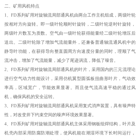
二、矿用风机特点
1、FD系列矿用对旋轴流局部通风机由两台工作主机组成，两级叶轮
按相对方向旋转。即一级叶轮顺时针旋转，二级叶轮逆时针旋转，
两级叶片数互为质数。空气由一级叶轮获得能量经二级叶轮增压后
送出。二级叶轮除了增加气流能量外，还兼备普通轴流通风机中的
静导叶功能，在获得导向整直圆周方向速度分量的同时，理顺了气
流冲击，增加了气流能量，减少了尾迹涡流，降低了噪音。
2、FD系列矿用对旋轴流局部通风机的叶片，采用国内的三元流理论
进行空气动力性能设计，采用仿机翼型圆弧板扭曲形叶片，气动效
率高，区域宽广，节能效果显著。而且使气流高速平稳的通过风
机，确保风机的安全运转。
3、FD系列矿用对旋轴流局部通风机采用复式消声装置，具有噪声特
性，对改变井下约束空间的噪声环境效果显著。
4、FD系列矿用对旋轴流局部通风机主体采用钢板组焊结构，叶片及
机壳内部采用防腐防潮处理，使风机能在潮湿环境下长时间运行，