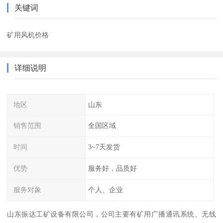
关键词
矿用风机价格
详细说明
地区
山东
销售范围
全国区域
时间
3~7天发货
优势
服务好，品质好
服务对象
个人、企业
山东振达工矿设备有限公司，公司主要有矿用广播通讯系统、无线