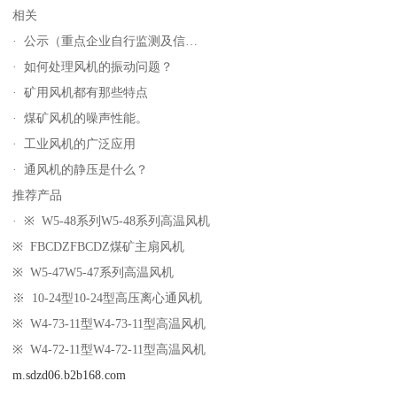
相关
· 公示（重点企业自行监测及信…
· 如何处理风机的振动问题？
· 矿用风机都有那些特点
· 煤矿风机的噪声性能。
· 工业风机的广泛应用
· 通风机的静压是什么？
推荐产品
· ※ W5-48系列W5-48系列高温风机
※ FBCDZFBCDZ煤矿主扇风机
※ W5-47W5-47系列高温风机
※ 10-24型10-24型高压离心通风机
※ W4-73-11型W4-73-11型高温风机
※ W4-72-11型W4-72-11型高温风机
m.sdzd06.b2b168.com