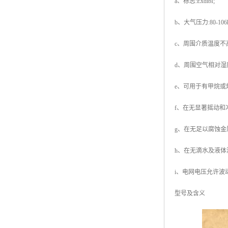
a、标志:ExdibI;
b、大气压力:80-106k
c、周围介质温度不高于
d、周围空气相对湿度不
e、可用于有甲烷或
f、在无显著摇动和
g、在无足以腐蚀金
h、在无滴水及液体浸
i、电网电压允许波动范围
型号及含义