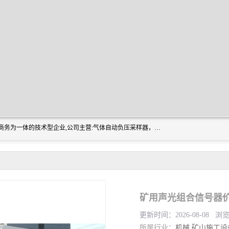
山东振达工矿设备有限公司是集科研开发、生产加工、电子商务为一体的技术型企业,公司主营:气体自动负压采样器，矿灯,光干涉甲烷测定器及其校验仪,甲烷报警仪及其校验装置,甲烷传感器校验装置,粉尘校验装置,煤尘爆炸校验装置,高压水表,三点测径规,圆型规,钢规磨耗仪,第四种检查器,内距尺,轮径尺,样板等铁路配件仪表,矿用设备等产品.
更新时间：2026-08-08 浏
所属行业：
机械
矿山施工设