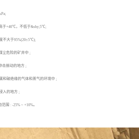
Pa;
+40℃，不低于&shy;5℃;
大于95%(20±5℃);
煤尘危险的矿井中 ;
冲击振动的地方 ;
属和破绝缘的气体和蒸气的环境中 ;
入的地方 ;
 : -25% ~ +10%。