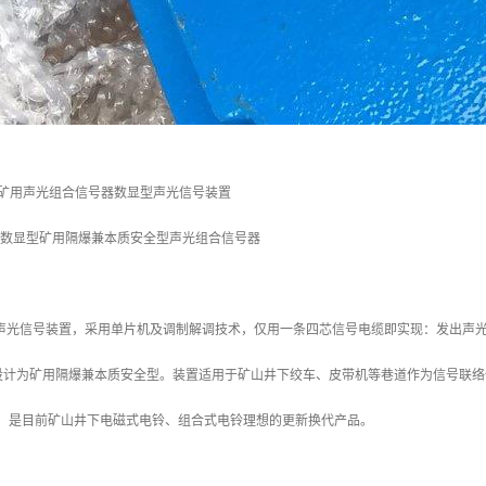
（36）矿用声光组合信号器数显型声光信号装置
7（36）数显型矿用隔爆兼本质安全型声光组合信号器
信声光信号装置，采用单片机及调制解调技术，仅用一条四芯信号电缆即实现：发出声
设计为矿用隔爆兼本质安全型。装置适用于矿山井下绞车、皮带机等巷道作为信号联络
白，是目前矿山井下电磁式电铃、组合式电铃理想的更新换代产品。