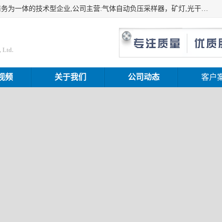
山东振达工矿设备有限公司是集科研开发、生产加工、电子商务为一体的技术型企业,公司主营:气体自动负压采样器，矿灯,光干涉甲烷测定器及其校验仪,甲烷报警仪及其校验装置,甲烷传感器校验装置,粉尘校验装置,煤尘爆炸校验装置,高压水表,三点测径规,圆型规,钢规磨耗仪,第四种检查器,内距尺,轮径尺,样板等铁路配件仪表,矿用设备等产品.
 Ltd.
视频
关于我们
公司动态
客户