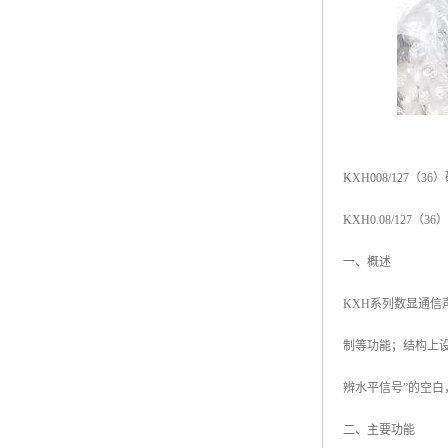
KXH008/127
KXH0.08/12
一、概述
KXH系列数显通
制等功能；结构上
辨水平信号”的空
二、主要功能