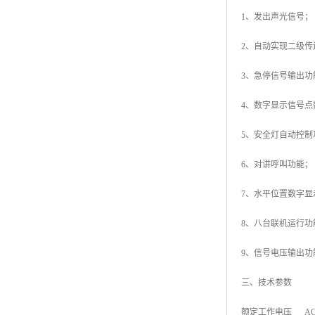
1、发出声光信号；
2、自动实现二级传
3、急停信号输出功
4、数字显示信号点
5、安全灯自动控制
6、对讲呼叫功能；
7、水平位置数字显
8、八台联机运行功
9、信号电压输出功
三、技术参数
额定工作电压 AC1