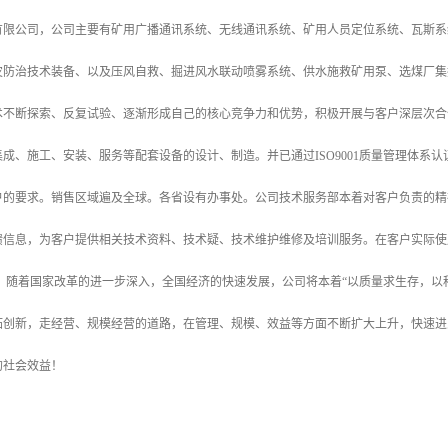
有限公司，公司主要有矿用广播通讯系统、无线通讯系统、矿用人员定位系统、瓦斯系
灾防治技术装备、以及压风自救、掘进风水联动喷雾系统、供水施救矿用泵、选煤厂集
术不断探索、反复试验、逐渐形成自己的核心竞争力和优势，积极开展与客户深层次合
成、施工、安装、服务等配套设备的设计、制造。并已通过ISO9001质量管理体系
户的要求。销售区域遍及全球。各省设有办事处。公司技术服务部本着对客户负责的精
馈信息，为客户提供相关技术资料、技术疑、技术维护维修及培训服务。在客户实际使
。 随着国家改革的进一步深入，全国经济的快速发展，公司将本着“以质量求生存，以
拓创新，走经营、规模经营的道路，在管理、规模、效益等方面不断扩大上升，快速进
的社会效益！