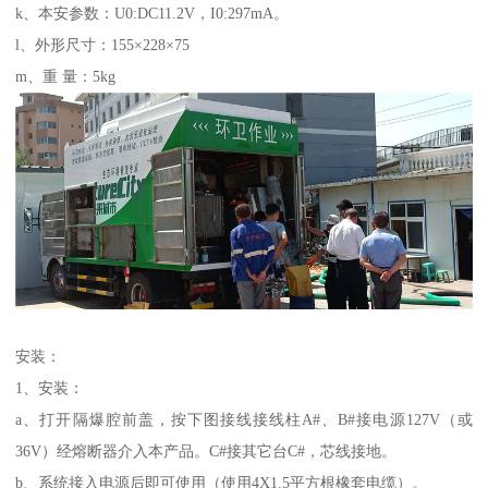
k、本安参数：U0:DC11.2V，I0:297mA。
l、外形尺寸：155×228×75
m、重 量：5kg
安装：
1、安装：
a、打开隔爆腔前盖，按下图接线接线柱A#、B#接电源127V（或
36V）经熔断器介入本产品。C#接其它台C#，芯线接地。
b、系统接入电源后即可使用（使用4X1.5平方根橡套电缆）。