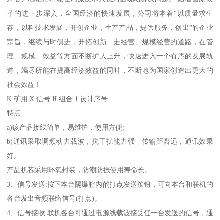
革的进一步深入，全国经济的快速发展，公司将本着“以质量求生
存，以科技求发展，开创企业，生产产品，提供服务，创出”的企业
宗旨，继续与时俱进，开拓创新，走经营、规模经营的道路，在管
理、规模、效益等方面不断扩大上升，快速进入一个有序的发展轨
道，竭尽所能在提高经济效益的同时，不断地为国家创造出更大的
社会效益！
K 矿用 X 信号 H 组合 1 设计序号
特点
a)该产品接线简单，易维护，使用方便;
b)通讯采取调频动力载波，抗干扰能力强，传输距离远，通讯效果
好。
产品机芯采用环氧封装，防潮防振使用寿命长。
3、信号发送:按下本台隔爆腔内的打点发送按钮，可向本台和联机的
各台发出音频联络信号(打点)。
4、信号接收:联机各台可通过电源线载波接受任一台发送的信号，通