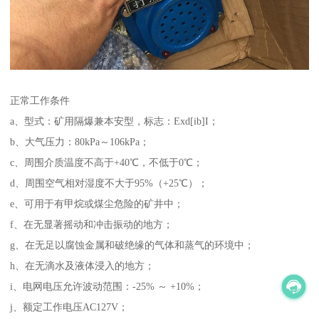
正常工作条件
a、型式：矿用隔爆兼本安型，标志：Exd[ib]I；
b、大气压力：80kPa～106kPa；
c、周围介质温度不高于+40℃，不低于0℃；
d、周围空气相对湿度不大于95%（+25℃）；
e、可用于有甲烷或煤尘危险的矿井中；
f、在无显著摇动和冲击振动的地方；
g、在无足以腐蚀金属和破绝缘的气体和蒸气的环境中；
h、在无滴水及液体浸入的地方；
i、电网电压允许波动范围：-25% ～ +10%；
j、额定工作电压AC127V；