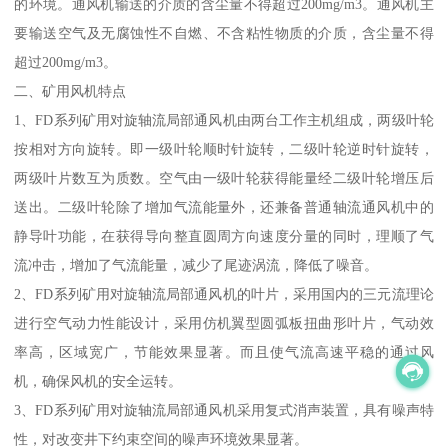
的环境。通风机输送的介质的含尘量不得超过200mg/m3。通风机主
要输送空气及无腐蚀性不自燃、不含粘性物质的介质，含尘量不得
超过200mg/m3。
二、矿用风机特点
1、FD系列矿用对旋轴流局部通风机由两台工作主机组成，两级叶轮
按相对方向旋转。即一级叶轮顺时针旋转，二级叶轮逆时针旋转，
两级叶片数互为质数。空气由一级叶轮获得能量经二级叶轮增压后
送出。二级叶轮除了增加气流能量外，还兼备普通轴流通风机中的
静导叶功能，在获得导向整直圆周方向速度分量的同时，理顺了气
流冲击，增加了气流能量，减少了尾迹涡流，降低了噪音。
2、FD系列矿用对旋轴流局部通风机的叶片，采用国内的三元流理论
进行空气动力性能设计，采用仿机翼型圆弧板扭曲形叶片，气动效
率高，区域宽广，节能效果显著。而且使气流高速平稳的通过风
机，确保风机的安全运转。
3、FD系列矿用对旋轴流局部通风机采用复式消声装置，具有噪声特
性，对改变井下约束空间的噪声环境效果显著。