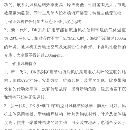
功的。该系列风机运转效率更高、噪声更低，性能范围更大，节电
效果更为显著。同时主风筒内设有稳流环装置，特性曲线无驼峰，
可保证风机在任何阻力状态下都可稳定运转。
2、新一代K、DK系列矿用节能轴流通风机使用环境的气体温度
为-20℃~+40℃，相对湿度不大于95%(25℃时)，海拔不应超过1000m
的环境。通风机主要输送空气及无腐蚀性不自燃、不含粘性物质的
介质，含尘量不得超过200mg/m3。
二、矿用风机特点
1、新一代K、DK系列矿用节轴流能风机采用电机与叶轮直联的结
构，整体稳定性好，安装方便，维修容易，装置局阻低。比皮带和
长轴的传动效率高，没有传动故障，没有断轴危险，轻度地基下沉
和滑移不影响正常运转。
2、新一代K、DK系列矿用节轴流能风机结构紧凑，防潮性能好。风
机主体采用钢板、型钢组焊结构，叶片为钢板材料，叶片及整体强
度高，抗井下爆破冲击波的能力强，可安装在地表，也适合安装于