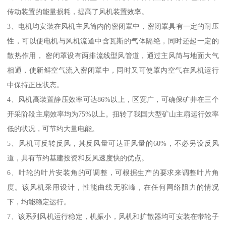
传动装置的能量损耗，提高了风机装置效率。
3、电机均安装在风机主风筒内的密闭罩中，密闭罩具有一定的耐压
性，可以使电机与风机流道中含瓦斯的气体隔绝，同时还起一定的
散热作用， 密闭罩设有两排流线型风管道，通过主风筒与地面大气
相通，使新鲜空气流入密闭罩中，同时又可使罩内空气在风机运行
中保持正压状态。
4、风机高装置静压效率可达86%以上，区宽广，可确保矿井在三个
开采阶段主扇效率均为75%以上。扭转了我国大型矿山主扇运行效率
低的状况，可节约大量电能。
5、风机可反转反风，其反风量可达正风量的60%，不必另设反风
道，具有节约基建投资和反风速度快的优点。
6、叶轮的叶片安装角的可调整，可根据生产的要求来调整叶片角
度。该风机采用设计，性能曲线无驼峰，在任何网络阻力的情况
下，均能稳定运行。
7、该系列风机运行稳定，机振小，风机和扩散器均可安装在带轮子