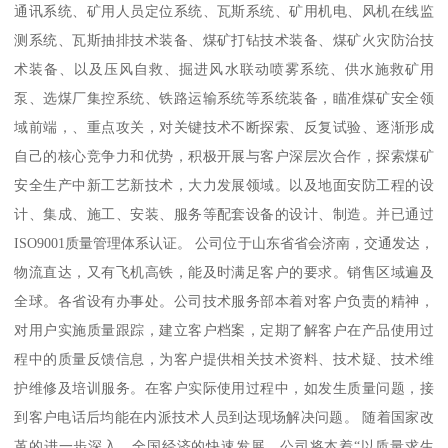
通讯系统、矿用人员定位系统、瓦斯系统、矿用机电、风机在线监
测系统、瓦斯抽排技术装备、煤矿打钻技术装备、煤矿火灾防治技
术装备、以及压风自救、掘进风水联动喷雾系统、供水施救矿用
泵、选煤厂集控系统、铁路运输系统等系统装备，瞄准煤矿安全领
域前端，、重点攻关，对关键技术不断探索、反复试验、逐渐形成
自己的核心竞争力和优势，积极开展与客户深层次合作，探索煤矿
安全生产中新工艺新技术，大力发展领域。以及地面安防工程的设
计、集成、施工、安装、服务等配套设备的设计、制造。并已通过
ISO9001质量管理体系认证。 公司位于山东省省会济南，交通发达，
物流直达，又有飞机高铁，能及时满足客户的要求。销售区域遍及
全球。各省设有办事处。公司技术服务部本着对客户负责的精神，
对用户实施质量跟踪，建立客户档案，定期了解客户在产品使用过
程中的质量反馈信息，为客户提供相关技术资料、技术疑、技术维
护维修及培训服务。在客户实际使用过程中，如发生质量问题，接
到客户电话后均能在内派技术人员到达现场解决问题。 随着国家改
革的进一步深入，全国经济的快速发展，公司将本着“以质量求生