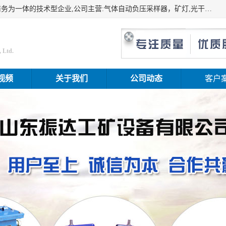
山东振达工矿设备有限公司是集科研开发、生产加工、电子商务为一体的技术型企业,公司主营:气体自动负压采样器，矿灯,光干涉甲烷测定器及其校验仪,甲烷报警仪及其校验装置,甲烷传感器校验装置,粉尘校验装置,煤尘爆炸校验装置,高压水表,三点测径规,圆型规,钢规磨耗仪,第四种检查器,内距尺,轮径尺,样板等铁路配件仪表,矿用设备等产品.
 Ltd.
视频
关于我们
公司动态
客户