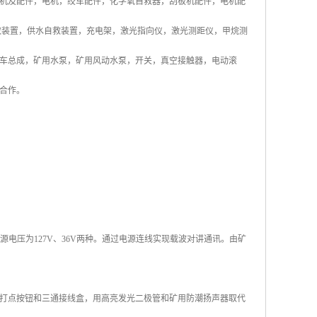
装岩机及配件，电机，绞车配件，化学氧自救器，刮板机配件，电机配
救装置，供水自救装置，充电架，激光指向仪，激光测距仪，甲烷测
车总成，矿用水泵，矿用风动水泵，开关，真空接触器，电动滚
合作。
电压为127V、36V两种。通过电源连线实现载波对讲通讯。由矿
打点按钮和三通接线盒，用高亮发光二极管和矿用防潮扬声器取代