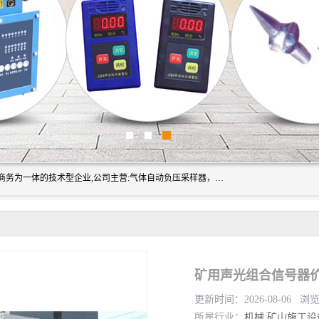
山东振达工矿设备有限公司是集科研开发、生产加工、电子商务为一体的技术型企业,公司主营:气体自动负压采样器，矿灯,光干涉甲烷测定器及其校验仪,甲烷报警仪及其校验装置,甲烷传感器校验装置,粉尘校验装置,煤尘爆炸校验装置,高压水表,三点测径规,圆型规,钢规磨耗仪,第四种检查器,内距尺,轮径尺,样板等铁路配件仪表,矿用设备等产品.
更新时间：2026-08-06 浏
所属行业：
机械
矿山施工设