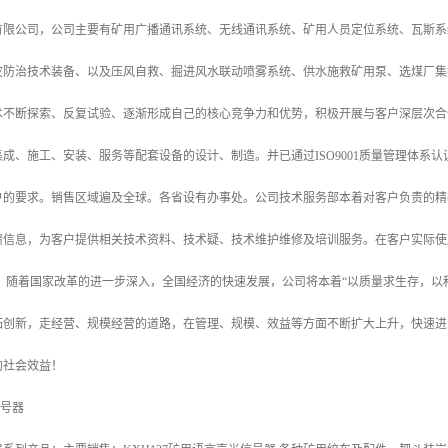
有限公司，公司主要有矿用广播通讯系统、无线通讯系统、矿用人员定位系统、瓦斯系
灾防治技术装备、以及压风自救、掘进风水联动喷雾系统、供水施救矿用泵、选煤厂集
术不断探索、反复试验、逐渐形成自己的核心竞争力和优势，积极开展与客户深层次合
成、施工、安装、服务等配套设备的设计、制造。并已通过ISO9001质量管理体系
户的要求。销售区域遍及全球。各省设有办事处。公司技术服务部本着对客户负责的精
馈信息，为客户提供相关技术资料、技术疑、技术维护维修及培训服务。在客户实际使
。 随着国家改革的进一步深入，全国经济的快速发展，公司将本着“以质量求生存，以
拓创新，走经营、规模经营的道路，在管理、规模、效益等方面不断扩大上升，快速进
的社会效益！
信号器