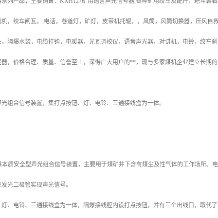
系列产品；主要销售：KXH127矿用语言声光信号器,各种矿用绞车及配件，耙斗
风机，绞车闸瓦，,电话，巷道灯，矿灯，皮带机托辊，，风筒，风筒切换器，压风自
头，隔爆水袋，电缆挂钩，电暖器，光瓦调校仪，语音声光器，对讲机，电铃，绞车刹
定器，价格合理、质量、信誉至上，深得广大用户的**，现与多家煤机企业建立长期的
声光组合信号装置，集打点按钮、灯、电铃、三通接线盒为一体。
爆兼本质安全型声光组合信号装置，主要用于煤矿井下含有煤尘及性气体的工作场所。电源
亮发光二极管实现声光信号。
、灯、电铃、三通接线盒为一体，隔爆接线腔内设打点按钮，并有三个出线口，取代了