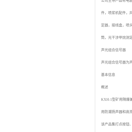
公司主导产品有电器
件，喷浆机配件，
定器，接线盒，喷
筒，光干涉甲烷测
声光组合信号器
声光组合信号器为
基本信息
概述
KXH-1型矿用隔
用防潮扬声器和高
该产品集打点按钮