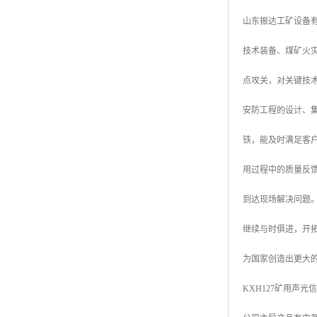
山东振达工矿设备
技术装备、煤矿火
点攻关，对关键技
安防工程的设计、集
铁，能及时满足客
用过程中的质量反
到达现场解决问题
继续与时俱进，开
为国家创造出更大
KXH127矿用声光