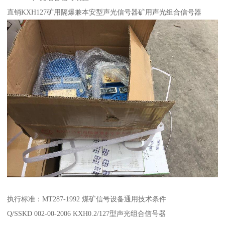
直销KXH127矿用隔爆兼本安型声光信号器矿用声光组合信号器
执行标准：MT287-1992 煤矿信号设备通用技术条件
Q/SSKD 002-00-2006 KXH0.2/127型声光组合信号器