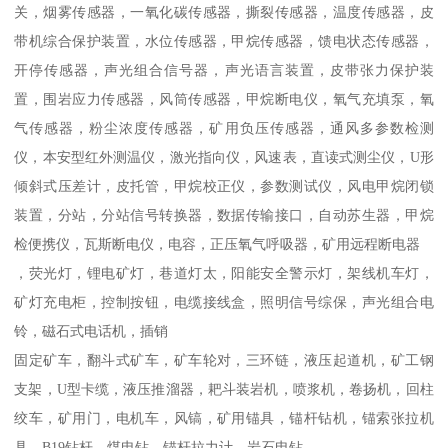
关，烟雾传感器，一氧化碳传感器，撕裂传感器，温度传感器，皮
带机综合保护装置，水位传感器，甲烷传感器，馈电状态传感器，
开停传感器，声光组合信号器，声光语言装置，皮带张力保护装
置，围岩应力传感器，风筒传感器，甲烷断电仪，氧气充填泵，氧
气传感器，粉尘浓度传感器，矿用负压传感器，通风多参数检测
仪，本安型红外测温仪，激光指向仪，风速表，直读式测尘仪，U形
倾斜式压差计，皮托管，甲烷校正仪，参数测试仪，风电甲烷闭锁
装置，分站，分站信号转换器，数据传输接口，自动苏生器，甲烷
检便携仪，瓦斯断电仪，电容，正压氧气呼吸器，矿用远程断电器
，荧光灯，锂电矿灯，巷道灯太，阳能安全警示灯，架线机车灯，
矿灯充电柜，控制按钮，电缆接线盒，照明信号综保，声光组合电
铃，磁石式电话机，插销
固定矿车，翻斗式矿车，矿车轮对，三环链，液压起道机，矿工钢
支架，U型卡缆，液压推溜器，耙斗装岩机，喷浆机，卷扬机，回柱
绞车，矿用门，电机车，风镐，矿用锚具，锚杆钻机，锚索张拉机
具，B19钻杆，煤电钻，锚杆拉力计，岩石电钻