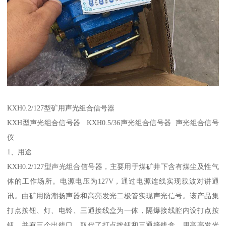
KXH0.2/127型矿用声光组合信号器
KXH型声光组合信号器 KXH0.5/36声光组合信号器 声光组合信号
仪
1、用途
KXH0.2/127型声光组合信号器，主要用于煤矿井下含有煤尘及性气
体的工作场所。电源电压为127V，通过电源连线实现载波对讲通
讯。由矿用防潮扬声器和高亮发光二极管实现声光信号。该产品集
打点按钮、灯、电铃、三通接线盒为一体，隔爆接线腔内设打点按
钮，并有三个出线口，取代了打点按钮和三通接线盒，用高亮发光