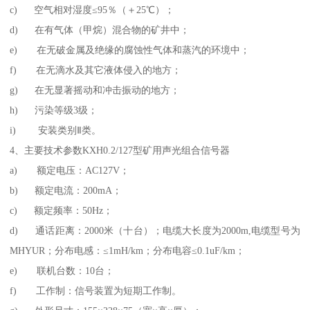
c) 空气相对湿度≤95％（＋25℃）；
d) 在有气体（甲烷）混合物的矿井中；
e) 在无破金属及绝缘的腐蚀性气体和蒸汽的环境中；
f) 在无滴水及其它液体侵入的地方；
g) 在无显著摇动和冲击振动的地方；
h) 污染等级3级；
i) 安装类别Ⅱ类。
4、主要技术参数KXH0.2/127型矿用声光组合信号器
a) 额定电压：AC127V；
b) 额定电流：200mA；
c) 额定频率：50Hz；
d) 通话距离：2000米（十台）；电缆大长度为2000m,电缆型号为
MHYUR；分布电感：≤1mH/km；分布电容≤0.1uF/km；
e) 联机台数：10台；
f) 工作制：信号装置为短期工作制。