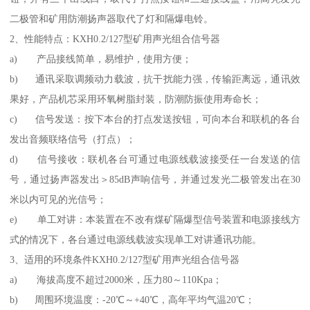
二极管和矿用防潮扬声器取代了灯和隔爆电铃。
2、性能特点：KXH0.2/127型矿用声光组合信号器
a) 产品接线简单，易维护，使用方便；
b) 通讯采取调频动力载波，抗干扰能力强，传输距离远，通讯效
果好，产品机芯采用环氧树脂封装，防潮防振使用寿命长；
c) 信号发送：按下本台的打点发送按钮，可向本台和联机的各台
发出音频联络信号（打点）；
d) 信号接收：联机各台可通过电源线载波接受任一台发送的信
号，通过扬声器发出＞85dB声响信号，并通过发光二极管发出在30
米以内可见的光信号；
e) 单工对讲：本装置在不改有煤矿隔爆型信号装置和电源接线方
式的情况下，各台通过电源线载波实现单工对讲通讯功能。
3、适用的环境条件KXH0.2/127型矿用声光组合信号器
a) 海拔高度不超过2000米，压力80～110Kpa；
b) 周围环境温度：-20℃～+40℃，高年平均气温20℃；