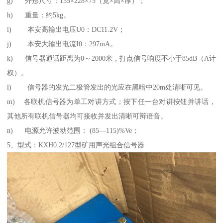
g) 外形尺寸：155×228×75（宽×高×厚）；
h) 重量：约5kg。
i) 本安高输出电压U0：DC11.2V；
j) 本安大输出电流I0：297mA。
k) 信号器通话距离为0～2000米，打点信号响度不小于85dB（A计
权）。
l) 信号器的发光二极管发出的光应在黑暗中20m处清晰可见。
m) 各联机信号器为单工对讲方式；按下任一台对讲按钮并讲话，
其他所有联机信号器均可接收并发出清晰可辩语音。
n) 电源允许波动范围： (85—115)%Ve；
5、型式：KXH0.2/127型矿用声光组合信号器