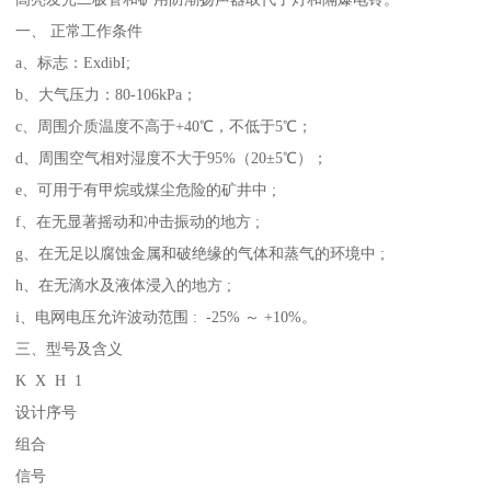
一、 正常工作条件
a、标志：ExdibI;
b、大气压力：80-106kPa；
c、周围介质温度不高于+40℃，不低于5℃；
d、周围空气相对湿度不大于95%（20±5℃）；
e、可用于有甲烷或煤尘危险的矿井中 ;
f、在无显著摇动和冲击振动的地方 ;
g、在无足以腐蚀金属和破绝缘的气体和蒸气的环境中 ;
h、在无滴水及液体浸入的地方 ;
i、电网电压允许波动范围 : -25% ～ +10%。
三、型号及含义
K X H 1
设计序号
组合
信号