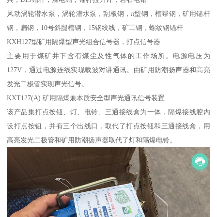
风动涡轮潜水泵，涡轮潜水泵，刮板钢，π型钢，槽帮钢，矿用锚杆
钢，扁钢，10号斜腿槽钢，15钢绞线，矿工钢，螺纹钢锚杆
KXH127型矿用隔爆型声光组合信号器，打点信号器
主要用于煤矿井下含有煤尘及性气体的工作场所。电源电压为
127V，通过电源连线实现载波对讲通讯。由矿用防潮扬声器和高亮
发光二极管实现声光信号。
KXT127(A) 矿用隔爆兼本质安全型声光通讯信号装置
该产品集打点按钮、灯、电铃、三通接线盒为一体，隔爆接线腔内
设打点按钮，并有三个出线口，取代了打点按钮和三通接线盒，用
高亮发光二极管和矿用防潮扬声器取代了灯和隔爆电铃。