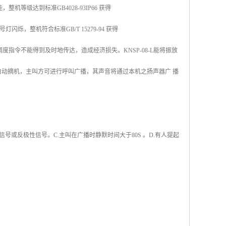
级达到标准GB4028-93IP66 获得
，整机符合标准GB/T 15279-94 获得
指令不能得到及时地传达，造成经济损失。KNSP-08-L能将振放
自动摘机，主叫方可进行呼叫广播，其声音将通过本机之扬声器广 播
号或反极性信号。C.主叫在广播时静默时间大于80S 。D.有人提起