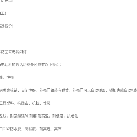
，防护罩！
加工！
感器报价！
！
水防尘来电转闪灯
通电话机的通话功能外还具有以下特点：
造，性强
锈钢弹簧铰链，自闭性好，外壳门轴装有弹簧，外壳门可以自动弹回，锁扣也能自动扣
S工程塑料，抗敲击、抗拉、性强
龙线，耐强酸强碱,耐磨.耐高温，耐低温，抗老化
口GBZ防水胶，高粘度、耐高温、高压