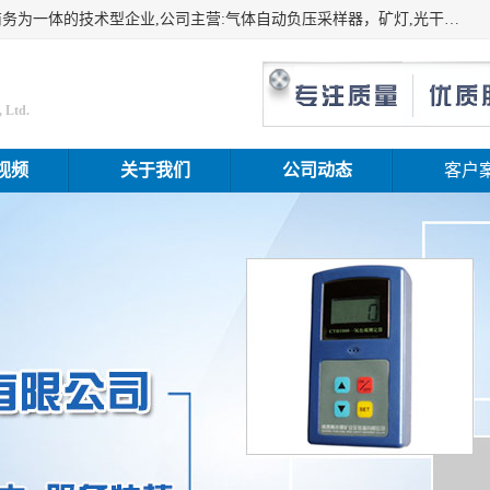
山东振达工矿设备有限公司是集科研开发、生产加工、电子商务为一体的技术型企业,公司主营:气体自动负压采样器，矿灯,光干涉甲烷测定器及其校验仪,甲烷报警仪及其校验装置,甲烷传感器校验装置,粉尘校验装置,煤尘爆炸校验装置,高压水表,三点测径规,圆型规,钢规磨耗仪,第四种检查器,内距尺,轮径尺,样板等铁路配件仪表,矿用设备等产品.
 Ltd.
视频
关于我们
公司动态
客户