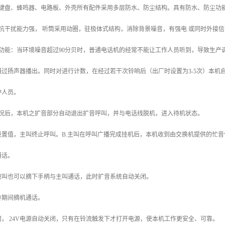
键盘、蜂鸣器、电路板、外壳所有配件采用多层防水、防尘结构。具有防水、防尘功能，整机等
干扰能力强， 听筒采用动圈，驻极体式结构，消除背景噪音，有强电 或同时外接信号灯闪烁
功能：当环境噪音超过90分贝时，普通电话机的经常不能让工作人员听到，导致生产调度
过扬声器播出。同时对进行计数，在经过若干次铃响后（出厂时设置为3-5次）本机
护人员。
情况后，本机之扩音部分自动退出扩音呼叫，并与电话线脱机，进入待机状态。
设置值，主叫终止呼叫。B.主叫在呼叫广播完成挂机后，本机收到由交换机提供的忙音信
通话。
被叫也可以摘下手柄与主叫通话，此时扩音系统自动关闭。
铃期间摘机通话。
间， 24V电源自动关闭，只有在铃流触发下才打开电源，使本机工作更安全、可靠。