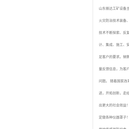
山东振达工矿设备
火灾防治技术装备
技术不断探索、反
计、集成、施工、安
足客户的要求。销
量反馈信息，为客
问题。 随着国家
进，开拓创新，走
出更大的社会效益
定做各种仪器罩子