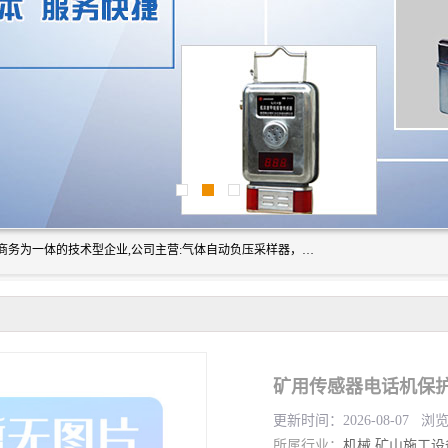
山东振达工矿设备有限公司是集科研开发、生产加工、电子商务为一体的技术型企业,公司主营:气体自动负压采样器，矿灯,光干涉甲烷测定器及其校验仪,甲烷报警仪及其校验装置,甲烷传感器校验装置,粉尘校验装置,煤尘爆炸校验装置,高压水表,三点测径规,圆型规,钢规磨耗仪,第四种检查器,内距尺,轮径尺,样板等铁路配件仪表,矿用设备等产品.
更新时间：2026-08-07 浏
所属行业：
机械
矿山施工设