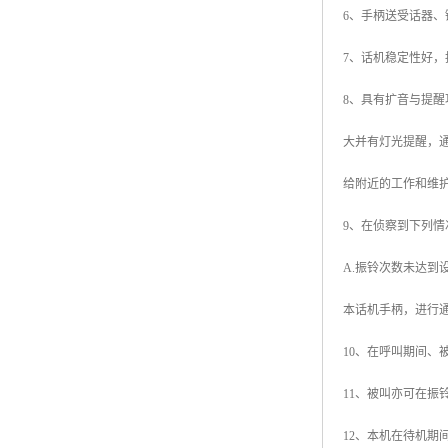
6、手柄送受话器、
7、话机稳定性好，抗
8、具有扩音与提醒
大并有灯光提醒，通
给附近的工作和维
9、在侦察到下列
A.振铃次数未达到
本话机手柄，进行
10、在呼叫期间、
11、被叫亦可在振
12、本机在待机期