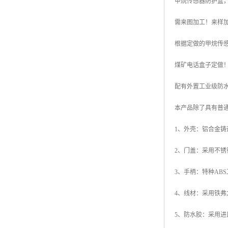
甲烷传感器防护盒
需来图加工！来样
根据定做的甲烷传
煤矿电话盒子定做
配有外置工业级防
本产品除了具有普
1、外壳：铝合金铸
2、门盖：采用不
3、手柄：特种AB
4、线材：采用铁弗
5、防水胶：采用进