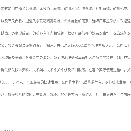
主要有矿用广播通讯系统、无线通讯系统、矿用人员定位系统、瓦斯系统、矿用机电、
、以及压风自救、掘进风水联动喷雾系统、供水施救矿用泵、选煤厂集控系统、铁路运
复试验、逐渐形成自己的核心竞争力和优势，积极开展与客户深层次合作，探索煤矿安
装、服务等配套设备的设计、制造。并已通过ISO9001质量管理体系认证。 公司
售区域遍及全球。各省设有办事处。公司技术服务部本着对客户负责的精神，对用户实
户提供相关技术资料、技术疑、技术维护维修及培训服务。在客户实际使用过程中，如
改革的进一步深入，全国经济的快速发展，公司将本着“以质量求生存，以科技求发展，
经营、规模经营的道路，在管理、规模、效益等方面不断扩大上升，快速进入一个有序
！
！