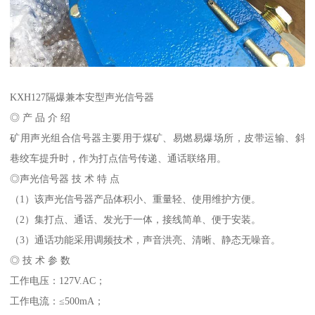
KXH127隔爆兼本安型声光信号器
◎ 产 品 介 绍
矿用声光组合信号器主要用于煤矿、易燃易爆场所，皮带运输、斜
巷绞车提升时，作为打点信号传递、通话联络用。
◎声光信号器 技 术 特 点
（1）该声光信号器产品体积小、重量轻、使用维护方便。
（2）集打点、通话、发光于一体，接线简单、便于安装。
（3）通话功能采用调频技术，声音洪亮、清晰、静态无噪音。
◎ 技 术 参 数
工作电压：127V.AC；
工作电流：≤500mA；