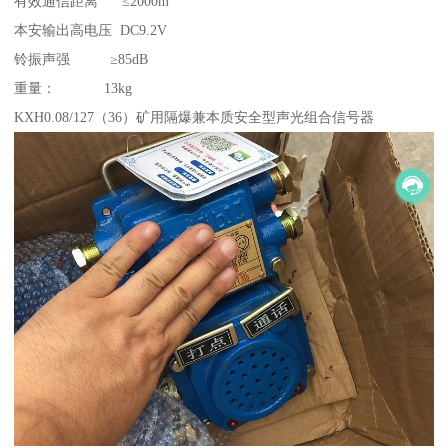
有效通信距离 ≤2000m
本安输出高电压 DC9.2V
铃振声强 ≥85dB
重量： 13kg
KXH0.08/127（36）矿用隔爆兼本质安全型声光组合信号器