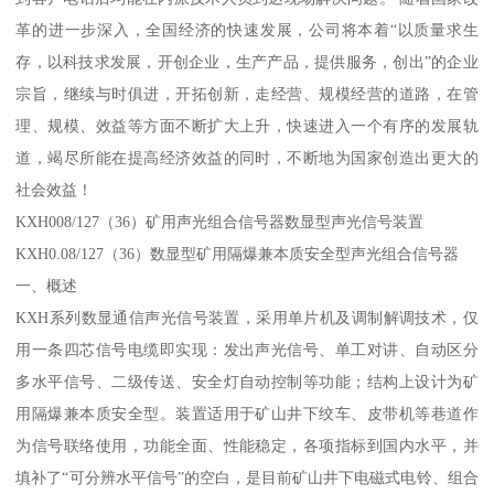
革的进一步深入，全国经济的快速发展，公司将本着“以质量求生
存，以科技求发展，开创企业，生产产品，提供服务，创出”的企业
宗旨，继续与时俱进，开拓创新，走经营、规模经营的道路，在管
理、规模、效益等方面不断扩大上升，快速进入一个有序的发展轨
道，竭尽所能在提高经济效益的同时，不断地为国家创造出更大的
社会效益！
KXH008/127（36）矿用声光组合信号器数显型声光信号装置
KXH0.08/127（36）数显型矿用隔爆兼本质安全型声光组合信号器
一、概述
KXH系列数显通信声光信号装置，采用单片机及调制解调技术，仅
用一条四芯信号电缆即实现：发出声光信号、单工对讲、自动区分
多水平信号、二级传送、安全灯自动控制等功能；结构上设计为矿
用隔爆兼本质安全型。装置适用于矿山井下绞车、皮带机等巷道作
为信号联络使用，功能全面、性能稳定，各项指标到国内水平，并
填补了“可分辨水平信号”的空白，是目前矿山井下电磁式电铃、组合