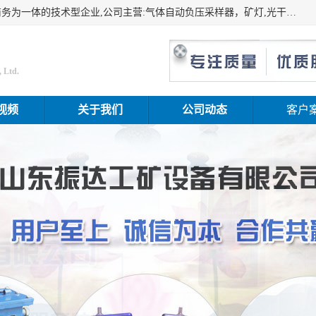
山东振达工矿设备有限公司是集科研开发、生产加工、电子商务为一体的技术型企业,公司主营:气体自动负压采样器，矿灯,光干涉甲烷测定器及其校验仪,甲烷报警仪及其校验装置,甲烷传感器校验装置,粉尘校验装置,煤尘爆炸校验装置,高压水表,三点测径规,圆型规,钢规磨耗仪,第四种检查器,内距尺,轮径尺,样板等铁路配件仪表,矿用设备等产品.
 Ltd.
视频
关于我们
公司动态
客户