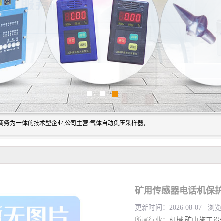
山东振达工矿设备有限公司是集科研开发、生产加工、电子商务为一体的技术型企业,公司主营:气体自动负压采样器，矿灯,光干涉甲烷测定器及其校验仪,甲烷报警仪及其校验装置,甲烷传感器校验装置,粉尘校验装置,煤尘爆炸校验装置,高压水表,三点测径规,圆型规,钢规磨耗仪,第四种检查器,内距尺,轮径尺,样板等铁路配件仪表,矿用设备等产品.
更新时间：2026-08-07 浏
所属行业：
机械
矿山施工设