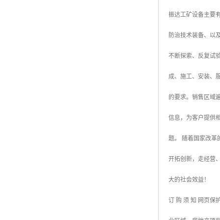
振达工矿设备主要
防治技术装备、以
不断探索、反复试
成、施工、安装、服
的要求。销售区域
信息，为客户提供
题。 随着国家改
开拓创新，走经营
大的社会效益！
订 购 须 知 网