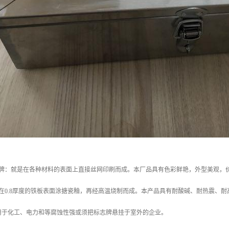
标志牌：就是在各种材料的表面上直接丝网印刷而成。本厂品具有色彩鲜艳，外型美观，
在0.8厚度的铁板表面涂搪瓷釉，再经高温烧制而成。本产品具有耐酸碱、耐热震、
用于化工、电力和等腐蚀性强或须把标志牌悬挂于室外的企业。