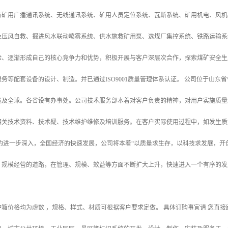
有矿用广播通讯系统、无线通讯系统、矿用人员定位系统、瓦斯系统、矿用机电、风机
及压风自救、掘进风水联动喷雾系统、供水施救矿用泵、选煤厂集控系统、铁路运输系
验、逐渐形成自己的核心竞争力和优势，积极开展与客户深层次合作，探索煤矿安全生
务等配套设备的设计、制造。并已通过ISO9001质量管理体系认证。 公司位于山
遍及全球。各省设有办事处。公司技术服务部本着对客户负责的精神，对用户实施质量
相关技术资料、技术疑、技术维护维修及培训服务。在客户实际使用过程中，如发生质
革的进一步深入，全国经济的快速发展，公司将本着“以质量求生存，以科技求发展，开
、规模经营的道路，在管理、规模、效益等方面不断扩大上升，快速进入一个有序的发
页保护箱价格均为虚数 ，规格、样式、材质可根据客户要求定做。 具体订购事宜请 您直