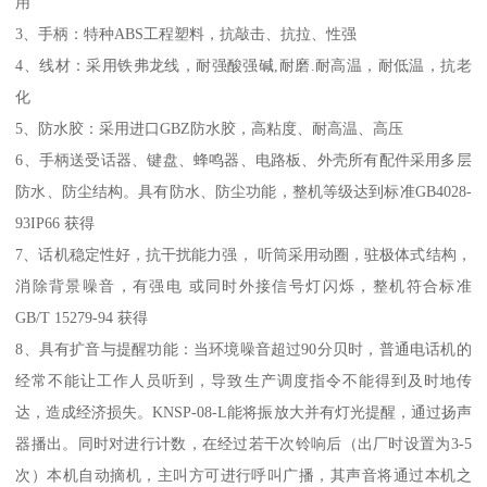
用
3、手柄：特种ABS工程塑料，抗敲击、抗拉、性强
4、线材：采用铁弗龙线，耐强酸强碱,耐磨.耐高温，耐低温，抗老
化
5、防水胶：采用进口GBZ防水胶，高粘度、耐高温、高压
6、手柄送受话器、键盘、蜂鸣器、电路板、外壳所有配件采用多层
防水、防尘结构。具有防水、防尘功能，整机等级达到标准GB4028-
93IP66 获得
7、话机稳定性好，抗干扰能力强， 听筒采用动圈，驻极体式结构，
消除背景噪音，有强电 或同时外接信号灯闪烁，整机符合标准
GB/T 15279-94 获得
8、具有扩音与提醒功能：当环境噪音超过90分贝时，普通电话机的
经常不能让工作人员听到，导致生产调度指令不能得到及时地传
达，造成经济损失。KNSP-08-L能将振放大并有灯光提醒，通过扬声
器播出。同时对进行计数，在经过若干次铃响后（出厂时设置为3-5
次）本机自动摘机，主叫方可进行呼叫广播，其声音将通过本机之