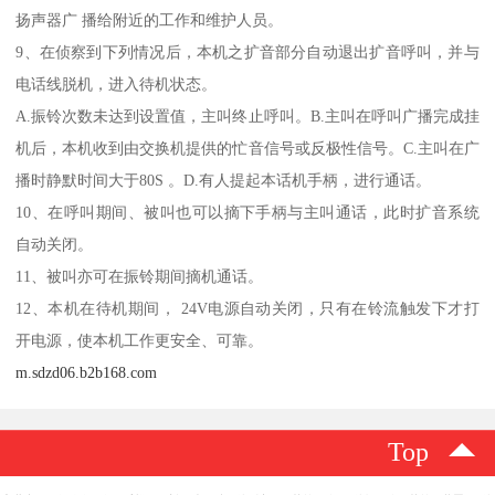
扬声器广 播给附近的工作和维护人员。
9、在侦察到下列情况后，本机之扩音部分自动退出扩音呼叫，并与
电话线脱机，进入待机状态。
A.振铃次数未达到设置值，主叫终止呼叫。B.主叫在呼叫广播完成挂
机后，本机收到由交换机提供的忙音信号或反极性信号。C.主叫在广
播时静默时间大于80S 。D.有人提起本话机手柄，进行通话。
10、在呼叫期间、被叫也可以摘下手柄与主叫通话，此时扩音系统
自动关闭。
11、被叫亦可在振铃期间摘机通话。
12、本机在待机期间， 24V电源自动关闭，只有在铃流触发下才打
开电源，使本机工作更安全、可靠。
m.sdzd06.b2b168.com
Top