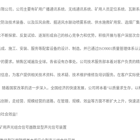
有限公司，公司主要有矿用广播通讯系统、无线通讯系统、矿用人员定位系统、瓦斯系
灾防治技术装备、以及压风自救、掘进风水联动喷雾系统、供水施救矿用泵、选煤厂集
术不断探索、反复试验、逐渐形成自己的核心竞争力和优势，积极开展与客户深层次合
成、施工、安装、服务等配套设备的设计、制造。并已通过ISO9001质量管理体系
户的要求。销售区域遍及全球。各省设有办事处。公司技术服务部本着对客户负责的精
馈信息，为客户提供相关技术资料、技术疑、技术维护维修及培训服务。在客户实际使
。 随着国家改革的进一步深入，全国经济的快速发展，公司将本着“以质量求生存，以
拓创新，走经营、规模经营的道路，在管理、规模、效益等方面不断扩大上升，快速进
的社会效益！
（36）矿用声光组合信号器数显型声光信号装置