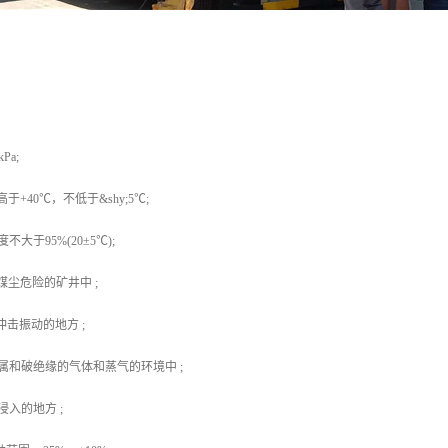
Pa;
+40℃，不低于&shy;5℃;
大于95%(20±5℃);
煤尘危险的矿井中 ;
冲击振动的地方 ;
属和破绝缘的气体和蒸气的环境中 ;
入的地方 ;