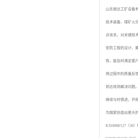
山东振达工矿设备
技术装备、煤矿火
点攻关，对关键技
安防工程的设计、集
铁，能及时满足客
用过程中的质量反
到达现场解决问题
继续与时俱进，开
为国家创造出更大
KXH008/127