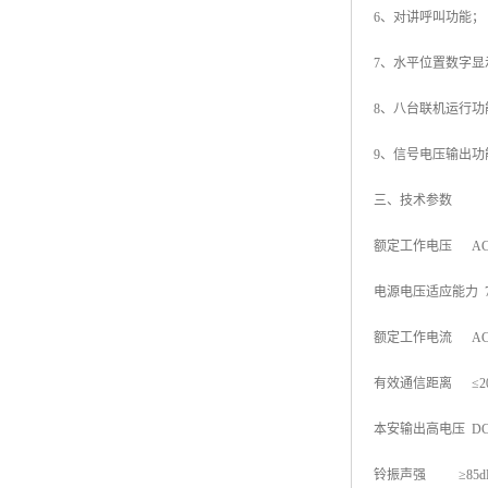
6、对讲呼叫功能；
7、水平位置数字显
8、八台联机运行功
9、信号电压输出功
三、技术参数
额定工作电压 AC1
电源电压适应能力 75
额定工作电流 AC1
有效通信距离 ≤20
本安输出高电压 DC9
铃振声强 ≥85d