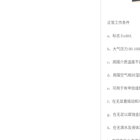
正常工作条件
a、标志:ExdibI;
b、大气压力:80-106k
c、周围介质温度不高于
d、周围空气相对湿度不
e、可用于有甲烷或
f、在无显著摇动和
g、在无足以腐蚀金
h、在无滴水及液体浸