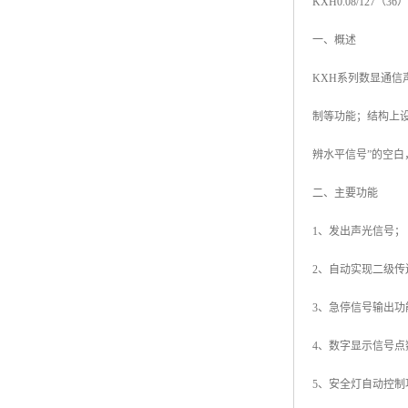
KXH0.08/12
一、概述
KXH系列数显通
制等功能；结构上
辨水平信号”的空
二、主要功能
1、发出声光信号；
2、自动实现二级传
3、急停信号输出功
4、数字显示信号点
5、安全灯自动控制