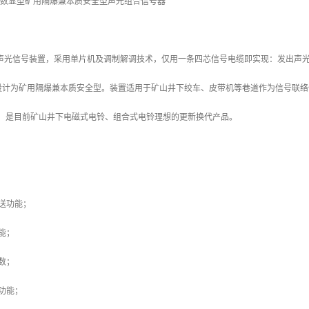
7（36）数显型矿用隔爆兼本质安全型声光组合信号器
信声光信号装置，采用单片机及调制解调技术，仅用一条四芯信号电缆即实现：发出声
设计为矿用隔爆兼本质安全型。装置适用于矿山井下绞车、皮带机等巷道作为信号联络
白，是目前矿山井下电磁式电铃、组合式电铃理想的更新换代产品。
送功能；
能；
数；
功能；