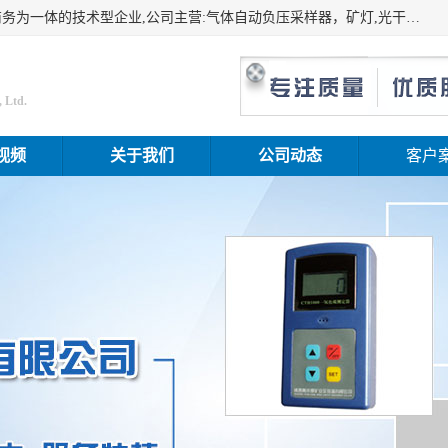
山东振达工矿设备有限公司是集科研开发、生产加工、电子商务为一体的技术型企业,公司主营:气体自动负压采样器，矿灯,光干涉甲烷测定器及其校验仪,甲烷报警仪及其校验装置,甲烷传感器校验装置,粉尘校验装置,煤尘爆炸校验装置,高压水表,三点测径规,圆型规,钢规磨耗仪,第四种检查器,内距尺,轮径尺,样板等铁路配件仪表,矿用设备等产品.
 Ltd.
视频
关于我们
公司动态
客户