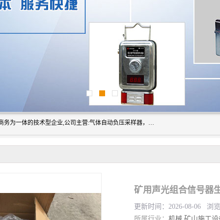
山东振达工矿设备有限公司是集科研开发、生产加工、电子商务为一体的技术型企业,公司主营:气体自动负压采样器，矿灯,光干涉甲烷测定器及其校验仪,甲烷报警仪及其校验装置,甲烷传感器校验装置,粉尘校验装置,煤尘爆炸校验装置,高压水表,三点测径规,圆型规,钢规磨耗仪,第四种检查器,内距尺,轮径尺,样板等铁路配件仪表,矿用设备等产品.
更新时间：2026-08-06 浏
所属行业：
机械
矿山施工设