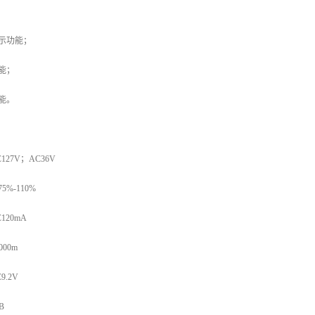
示功能；
能；
能。
27V；AC36V
%-110%
20mA
00m
.2V
B