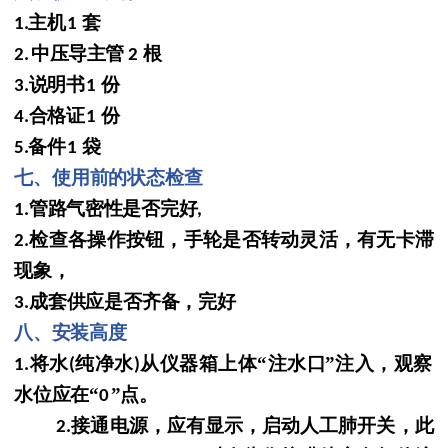
主机
套
1.
1
中压导主管
根
2.
2
说明书
份
3.
1
合格证
份
4.
1
备件
袋
5.
1
七、使用前的状态检查
管路气密性是否完好
1.
,
检查各操作按钮，手轮是否转动灵活，
有无卡滞
2.
现象，
成套供应是否齐备，完好
3.
八、安装高度
将水
纯净水
从仪器箱上体
“注水口
”注入，观察
1.
(
)
水位应在“
”点。
0
接通电源，应有显示，启动人工肺开关，此
2.