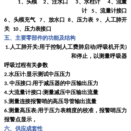
、头模
、注水口
、水柱计
、流量
1
2
3
4
计
、流量计
接口
5
、头模充气
、放水口
、压力表
、人工肺开
6
7
8
9
关
、压力表接口
10
五、主要零部件的功能及结构
人工肺开关
用于控制人工费肺启动
呼吸机开关
1.
:
(
)
和停止
，以测量呼吸器
呼吸过程有关参数
水压计
显示测试中压压力
2.
:
中压接口
用于减压器的中压输出压力
3.
:
大流量计接口
测量减压中压输出流量
4.
:
测量连接报警哨的高压导管输出流量
5.
测量高压表
用于压力表精度的校准，报警哨压力
6.
:
报
警点显示，
六、供应成套性