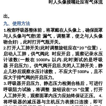
时人头像接嘴处应有气体流
出。
九、使用方法
检查呼吸器整体前，将罩戴在人头像上，确保面罩
1.
与人头像与气密
若
漏气，调整罩，使之与人头像
(
吻合好
，
此时打开气瓶开关。
)
打开人工肺开关
此时调整旋钮应在
“
”位置
，
2.
(
20
)
启动人工肺，供气阀此
时应开启，观察记录水压
计读数
一般在
以内
此时测试的
是呼吸
(
1000Pa
.
器
开启压力
。供气阀开启后
关闭人工肺开关，静
)
,
止几秒后观察水压
计读数，
不应大于
，且不
500Pa
应大于排气阀的开
启压力。
呼吸器开启压力、静态压力检测合格后，可进行
3.
呼吸阻力试验，将调整
旋钮设在
“
”位置，打开
25
人工肺开关，观察面罩内压力应
始终保证正压。
4.
将呼吸器的减压器与主机压力表接口连接，即可