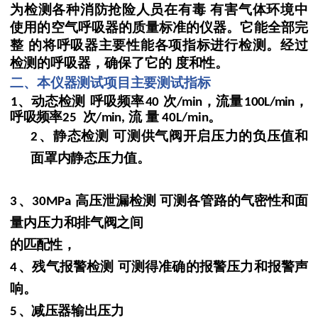
为检测各种消防抢险人员在有毒
有害气体环境中
使用的空气呼吸器的质量标准的仪器。它能全部完
整
的将呼吸器主要性能各项指标进行检测。经过
检测的呼吸器，确保了它的
度和性。
二、本仪器测试项目主要测试指标
、动态检测
呼吸频率
次
，流量
，
1
40
/min
100
L/min
呼吸频率
次
流
量
。
25
/min,
40L/min
、静态检测
可测供气阀开启压力的负压值和
2
面罩内
静态压力值。
、
高压泄漏检测
可测各管路的气密性和面
3
30MPa
量内压力
和排气阀之间
的匹配性，
、残气报警检测
可测得准确的报警压力和
报警声
4
响。
、减压器输出压力
5