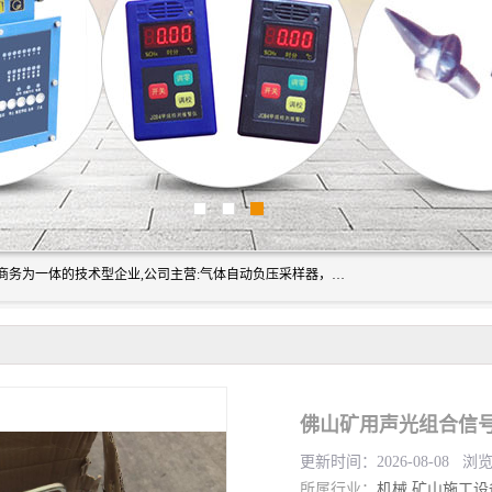
山东振达工矿设备有限公司是集科研开发、生产加工、电子商务为一体的技术型企业,公司主营:气体自动负压采样器，矿灯,光干涉甲烷测定器及其校验仪,甲烷报警仪及其校验装置,甲烷传感器校验装置,粉尘校验装置,煤尘爆炸校验装置,高压水表,三点测径规,圆型规,钢规磨耗仪,第四种检查器,内距尺,轮径尺,样板等铁路配件仪表,矿用设备等产品.
更新时间：2026-08-08 浏
所属行业：
机械
矿山施工设