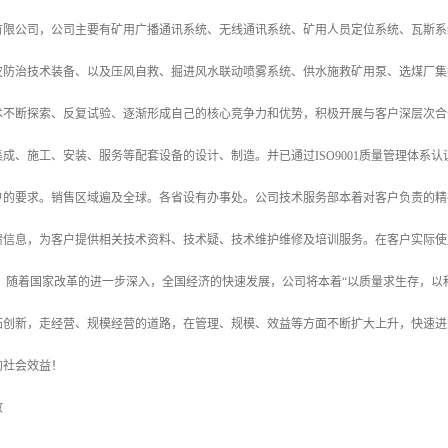
有限公司，公司主要有矿用广播通讯系统、无线通讯系统、矿用人员定位系统、瓦斯系
灾防治技术装备、以及压风自救、掘进风水联动喷雾系统、供水施救矿用泵、选煤厂集
术不断探索、反复试验、逐渐形成自己的核心竞争力和优势，积极开展与客户深层次合
成、施工、安装、服务等配套设备的设计、制造。并已通过ISO9001质量管理体系
户的要求。销售区域遍及全球。各省设有办事处。公司技术服务部本着对客户负责的精
馈信息，为客户提供相关技术资料、技术疑、技术维护维修及培训服务。在客户实际使
。 随着国家改革的进一步深入，全国经济的快速发展，公司将本着“以质量求生存，以
拓创新，走经营、规模经营的道路，在管理、规模、效益等方面不断扩大上升，快速进
的社会效益！
数