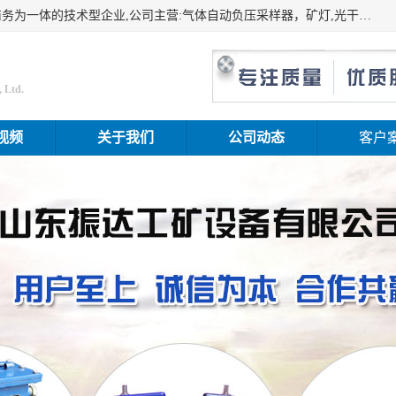
山东振达工矿设备有限公司是集科研开发、生产加工、电子商务为一体的技术型企业,公司主营:气体自动负压采样器，矿灯,光干涉甲烷测定器及其校验仪,甲烷报警仪及其校验装置,甲烷传感器校验装置,粉尘校验装置,煤尘爆炸校验装置,高压水表,三点测径规,圆型规,钢规磨耗仪,第四种检查器,内距尺,轮径尺,样板等铁路配件仪表,矿用设备等产品.
 Ltd.
视频
关于我们
公司动态
客户