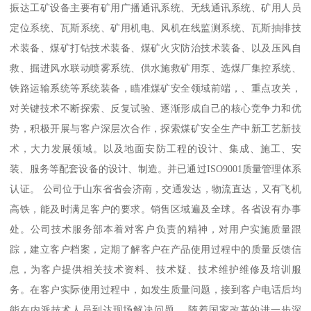
振达工矿设备主要有矿用广播通讯系统、无线通讯系统、矿用人员
定位系统、瓦斯系统、矿用机电、风机在线监测系统、瓦斯抽排技
术装备、煤矿打钻技术装备、煤矿火灾防治技术装备、以及压风自
救、掘进风水联动喷雾系统、供水施救矿用泵、选煤厂集控系统、
铁路运输系统等系统装备，瞄准煤矿安全领域前端，、重点攻关，
对关键技术不断探索、反复试验、逐渐形成自己的核心竞争力和优
势，积极开展与客户深层次合作，探索煤矿安全生产中新工艺新技
术，大力发展领域。以及地面安防工程的设计、集成、施工、安
装、服务等配套设备的设计、制造。并已通过ISO9001质量管理体系
认证。 公司位于山东省省会济南，交通发达，物流直达，又有飞机
高铁，能及时满足客户的要求。销售区域遍及全球。各省设有办事
处。公司技术服务部本着对客户负责的精神，对用户实施质量跟
踪，建立客户档案，定期了解客户在产品使用过程中的质量反馈信
息，为客户提供相关技术资料、技术疑、技术维护维修及培训服
务。在客户实际使用过程中，如发生质量问题，接到客户电话后均
能在内派技术人员到达现场解决问题。 随着国家改革的进一步深