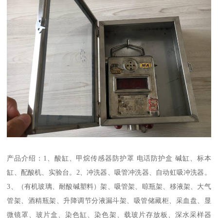
产品介绍：1、酸缸、甲烷传感器防护罩 电话防护盒 碱缸、标本
缸、配酸机、实验台。2、冲洗器、吸管冲洗器、自动虹吸冲洗器。
3、（有机玻璃、耐酸碱塑料）架、吸管架、晾瓶架、移液架、大气
管架、酒精瓶架、升降调节分液漏斗架、吸管储藏柜、采血盘、显
微镜罩、玻片盒、染色缸、染色架、载玻片存放板、深水采样器