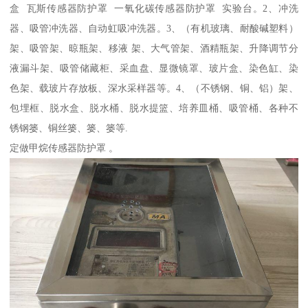
盒 瓦斯传感器防护罩 一氧化碳传感器防护罩 实验台。2、冲洗
器、吸管冲洗器、自动虹吸冲洗器。3、（有机玻璃、耐酸碱塑料）
架、吸管架、晾瓶架、移液 架、大气管架、酒精瓶架、升降调节分
液漏斗架、吸管储藏柜、采血盘、显微镜罩、玻片盒、染色缸、染
色架、载玻片存放板、深水采样器等。4、（不锈钢、铜、铝）架、
包埋框、脱水盒、脱水桶、脱水提篮、培养皿桶、吸管桶、各种不
锈钢篓、铜丝篓、篓、篓等.
定做甲烷传感器防护罩 。