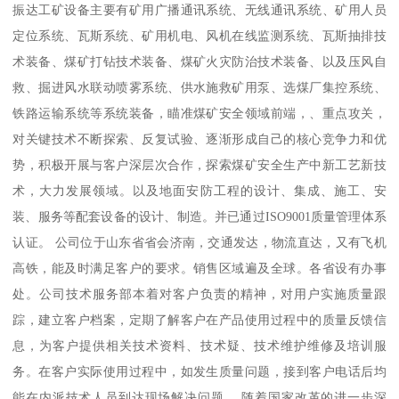
振达工矿设备主要有矿用广播通讯系统、无线通讯系统、矿用人员
定位系统、瓦斯系统、矿用机电、风机在线监测系统、瓦斯抽排技
术装备、煤矿打钻技术装备、煤矿火灾防治技术装备、以及压风自
救、掘进风水联动喷雾系统、供水施救矿用泵、选煤厂集控系统、
铁路运输系统等系统装备，瞄准煤矿安全领域前端，、重点攻关，
对关键技术不断探索、反复试验、逐渐形成自己的核心竞争力和优
势，积极开展与客户深层次合作，探索煤矿安全生产中新工艺新技
术，大力发展领域。以及地面安防工程的设计、集成、施工、安
装、服务等配套设备的设计、制造。并已通过ISO9001质量管理体系
认证。 公司位于山东省省会济南，交通发达，物流直达，又有飞机
高铁，能及时满足客户的要求。销售区域遍及全球。各省设有办事
处。公司技术服务部本着对客户负责的精神，对用户实施质量跟
踪，建立客户档案，定期了解客户在产品使用过程中的质量反馈信
息，为客户提供相关技术资料、技术疑、技术维护维修及培训服
务。在客户实际使用过程中，如发生质量问题，接到客户电话后均
能在内派技术人员到达现场解决问题。 随着国家改革的进一步深