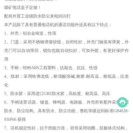
煤矿电话盒子定做！
配有外置工业级防水防尘来电转闪灯
本产品除了具有普通电话机的通话功能外还具有以下特点：
1、外壳：铝合金铸造，性强
2、门盖：采用不锈钢弹簧铰链，自闭性好，外壳门轴装有弹簧，外
壳门可以自动弹回，锁扣也能自动扣好，可加外锁，有更好保护作
用
3、手柄：特种ABS工程塑料，抗敲击、抗拉、性强
4、线材：采用铁弗龙线，耐强酸强碱,耐磨.耐高温，耐低温，抗老
化
5、防水胶：采用进口GBZ防水胶，高粘度、耐高温、高压
6、手柄送受话器、键盘、蜂鸣器、电路板、外壳所有配件采用多层
防水、防尘结构。具有防水、防尘功能，整机等级达到标准GB4028-
93IP66 获得
7、话机稳定性好，抗干扰能力强， 听筒采用动圈，驻极体式结构，