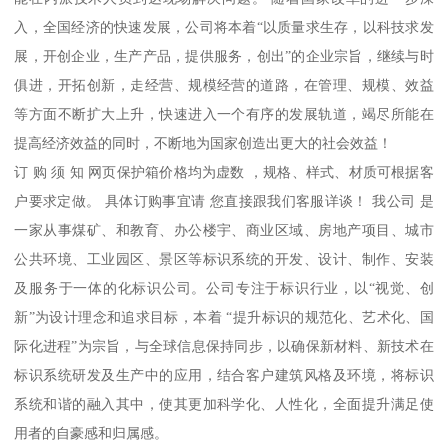
入，全国经济的快速发展，公司将本着“以质量求生存，以科技求发
展，开创企业，生产产品，提供服务，创出”的企业宗旨，继续与时
俱进，开拓创新，走经营、规模经营的道路，在管理、规模、效益
等方面不断扩大上升，快速进入一个有序的发展轨道，竭尽所能在
提高经济效益的同时，不断地为国家创造出更大的社会效益！
订 购 须 知 网页保护箱价格均为虚数 ，规格、样式、材质可根据客
户要求定做。 具体订购事宜请 您直接跟我们客服详谈！ 我公司 是
一家从事煤矿、和教育、办公楼宇、商业区域、房地产项目、城市
公共环境、工业园区、景区等标识系统的开发、设计、制作、安装
及服务于一体的化标识公司。公司专注于标识行业，以“视觉、创
新”为设计理念和追求目标，本着 “提升标识的规范化、艺术化、国
际化进程”为宗旨，与全球信息保持同步，以确保新材料、新技术在
标识系统研发及生产中的应用，结合客户建筑风格及环境，将标识
系统和谐的融入其中，使其更加科学化、人性化，全面提升满足使
用者的自豪感和归属感。