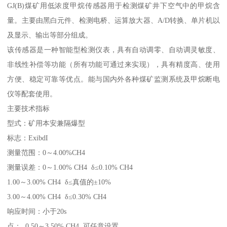
GJ(B)煤矿用低浓度甲烷传感器用于检测煤矿井下空气中的甲烷含
量。主要由黑白元件、检测电桥、运算放大器、A/D转换、单片机以
及显示、输出等部分组成。
该传感器是一种智能型检测仪表，具有自动调零、自动调灵敏度、
非线性补偿等功能（所有功能可通过来实现），具有精度高、使用
方便、稳定可靠等优点。能与国内外各种煤矿监测系统及甲烷断电
仪等配套使用。
主要技术指标
型式：矿用本安兼隔爆型
标志：ExibdI
测量范围：0～4.00%CH4
测量误差：0～1.00% CH4 δ≤0.10% CH4
1.00～3.00% CH4 δ≤真值的±10%
3.00～4.00% CH4 δ≤0.30% CH4
响应时间：小于20s
点： 0.50～3.50% CH4 可任意设置