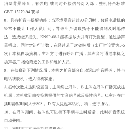
消除背景噪音，有强电 或同时外接信号灯闪烁，整机符合标准
GB/T 15279-94 获得
8、具有扩音与提醒功能：当环境噪音超过90分贝时，普通电话机的
经常不能让工作人员听到，导致生产调度指令不能得到及时地传
达，造成经济损失。KNSP-08-L能将振放大并有灯光提醒，通过扬声
器播出。同时对进行计数，在经过若干次铃响后（出厂时设置为3-5
次）本机自动摘机，主叫方可进行呼叫广播，其声音将通过本机之
扬声器广 播给附近的工作和维护人员。
9、在侦察到下列情况后，本机之扩音部分自动退出扩音呼叫，并与
电话线脱机，进入待机状态。
A.振铃次数未达到设置值，主叫终止呼叫。B.主叫在呼叫广播完成挂
机后，本机收到由交换机提供的忙音信号或反极性信号。C.主叫在广
播时静默时间大于80S 。D.有人提起本话机手柄，进行通话。
10、在呼叫期间、被叫也可以摘下手柄与主叫通话，此时扩音系统
自动关闭。
11、被叫亦可在振铃期间摘机通话。