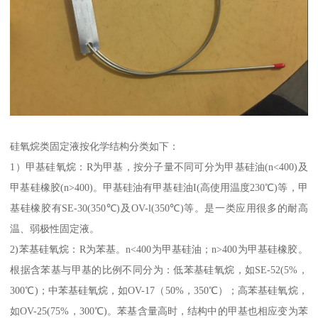
硅氧烷类固定液按化学结构分类如下：
1）甲基硅氧烷：R为甲基，按分子量不同可分为甲基硅油(n<400)及
甲基硅橡胶(n>400)。甲基硅油有甲基硅油I(高使用温度230℃)等，甲
基硅橡胶有SE-30(350℃)及OV-l(350℃)等。是一类应用很多的耐高
温、弱极性固定液。
2)苯基硅氧烷：R为苯基。n<400为甲基硅油；n>400为甲基硅橡胶。
根据含苯基与甲基的比例不同分为：低苯基硅氧烷，如SE-52(5%，
300℃)；中苯基硅氧烷，如OV-17（50%，350℃）；高苯基硅氧烷，
如OV-25(75%，300℃)。苯基含量高时，结构中的甲基也相应变为苯