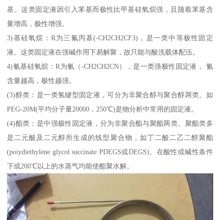
基。这类固定液因引入苯基而极性比甲基硅氧烷强，且随着苯基含
量增高，极性增强。
3)基硅氧烷：R为三氟丙基(-CH2CH2CF3)，是一类中等极性固定
液。这类固定液在强碱作用下易解聚，故只能与酸洗载体配伍。
4)氰基硅氧烷：R为氰（-CH2CH2CN），是一类强极性固定液， 氰
含量越高，极性越强。
(3)醇类：是一类氢键型固定液，可分为非聚合醇与聚合醇两类。如
PEG-20M(平均分子量20000，250℃)是物分析中常用的固定液。
(4)酯类：是中强极性固定液，分为非聚合酯与聚酯两类。聚酯类多
是二元酸及二元醇所生成的线型聚合物，如丁二酸二乙二醇聚酯
(poiydiethylene glycol succinate PDEGS或DEGS)。在酸性或碱性条件
下或200℃以上的水蒸气均能使酯聚水解。