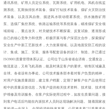
通讯系统、矿用人员定位系统、瓦斯系统、矿用机电、风机在线监
测系统、瓦斯抽排技术装备、煤矿打钻技术装备、煤矿火灾防治技
术装备、以及压风自救、掘进风水联动喷雾系统、供水施救矿用
泵、选煤厂集控系统、铁路运输系统等系统装备，瞄准煤矿安全领
域前端，、重点攻关，对关键技术不断探索、反复试验、逐渐形成
自己的核心竞争力和优势，积极开展与客户深层次合作，探索煤矿
安全生产中新工艺新技术，大力发展领域。以及地面安防工程的设
计、集成、施工、安装、服务等配套设备的设计、制造。并已通过
ISO9001质量管理体系认证。 公司位于山东省省会济南，交通发达，
物流直达，又有飞机高铁，能及时满足客户的要求。销售区域遍及
全球。各省设有办事处。公司技术服务部本着对客户负责的精神，
对用户实施质量跟踪，建立客户档案，定期了解客户在产品使用过
程中的质量反馈信息，为客户提供相关技术资料、技术疑、技术维
护维修及培训服务。在客户实际使用过程中，如发生质量问题，接
到客户电话后均能在内派技术人员到达现场解决问题。 随着国家改
革的进一步深入，全国经济的快速发展，公司将本着“以质量求生