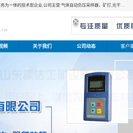
山东振达工矿设备有限公司是集科研开发、生产加工、电子商务为一体的技术型企业,公司主营:气体自动负压采样器，矿灯,光干涉甲烷测定器及其校验仪,甲烷报警仪及其校验装置,甲烷传感器校验装置,粉尘校验装置,煤尘爆炸校验装置,高压水表,三点测径规,圆型规,钢规磨耗仪,第四种检查器,内距尺,轮径尺,样板等铁路配件仪表,矿用设备等产品.
 Ltd.
视频
关于我们
公司动态
客户