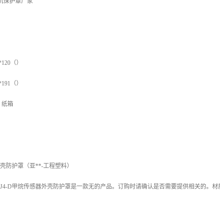
*120（）
*191（）
、纸箱
外壳防护罩（亚**-工程塑料）
J4-D甲烷传感器外壳防护罩是一款无的产品。订购时请确认是否需要提供相关的。材