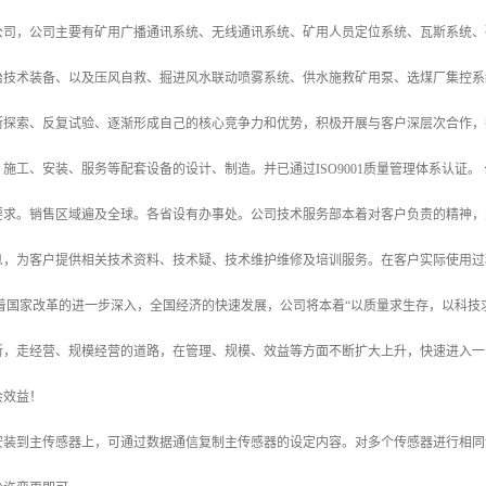
公司，公司主要有矿用广播通讯系统、无线通讯系统、矿用人员定位系统、瓦斯系统、
治技术装备、以及压风自救、掘进风水联动喷雾系统、供水施救矿用泵、选煤厂集控系
断探索、反复试验、逐渐形成自己的核心竞争力和优势，积极开展与客户深层次合作，
施工、安装、服务等配套设备的设计、制造。并已通过ISO9001质量管理体系认证
要求。销售区域遍及全球。各省设有办事处。公司技术服务部本着对客户负责的精神，
息，为客户提供相关技术资料、技术疑、技术维护维修及培训服务。在客户实际使用过
随着国家改革的进一步深入，全国经济的快速发展，公司将本着“以质量求生存，以科技
新，走经营、规模经营的道路，在管理、规模、效益等方面不断扩大上升，快速进入一
会效益！
安装到主传感器上，可通过数据通信复制主传感器的设定内容。对多个传感器进行相同