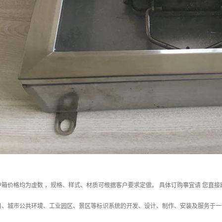
页保护箱价格均为虚数 ，规格、样式、材质可根据客户要求定做。 具体订购事宜请 您直
目、城市公共环境、工业园区、景区等标识系统的开发、设计、制作、安装及服务于一