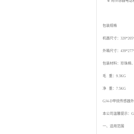
包装规格
机器尺寸：320*205
外箱尺寸：439*277
包装材料：珍珠棉
毛 重：9.3KG
净 重：7.5KG
GJ4-D甲烷传感器
本公司温馨提示：G
一、适用范围