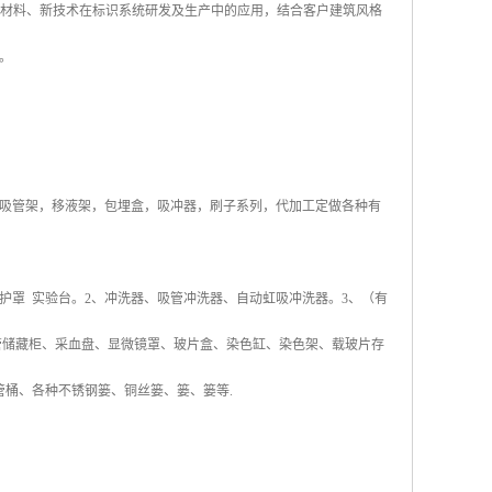
新材料、新技术在标识系统研发及生产中的应用，结合客户建筑风格
。
吸管架，移液架，包埋盒，吸冲器，刷子系列，代加工定做各种有
护罩 实验台。2、冲洗器、吸管冲洗器、自动虹吸冲洗器。3、（有
管储藏柜、采血盘、显微镜罩、玻片盒、染色缸、染色架、载玻片存
管桶、各种不锈钢篓、铜丝篓、篓、篓等.