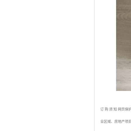
订 购 须 知 网
业区域、房地产项