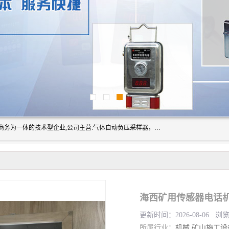
山东振达工矿设备有限公司是集科研开发、生产加工、电子商务为一体的技术型企业,公司主营:气体自动负压采样器，矿灯,光干涉甲烷测定器及其校验仪,甲烷报警仪及其校验装置,甲烷传感器校验装置,粉尘校验装置,煤尘爆炸校验装置,高压水表,三点测径规,圆型规,钢规磨耗仪,第四种检查器,内距尺,轮径尺,样板等铁路配件仪表,矿用设备等产品.
更新时间：2026-08-06 浏
所属行业：
机械
矿山施工设