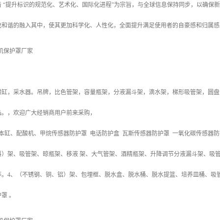
着 “提升标识的规范化、艺术化、国际化进程”为宗旨，与全球信息保持同步，以确保
统和谐的融入其中，使其更加科学化、人性化，全面提升满足使用者的自豪感和归属感
酸缸，采水器。吊牌，比色管架，容量瓶架，分液漏斗架，滴水架，梯形吸管架，圆盘
品。，欢迎广大经销商用户前来采购，
本缸、配酸机、甲烷传感器防护罩 电话防护盒 瓦斯传感器防护罩 一氧化碳传感器防
料）架、吸管架、晾瓶架、移液 架、大气管架、酒精瓶架、升降调节分液漏斗架、吸
等。4、（不锈钢、铜、铝）架、包埋框、脱水盒、脱水桶、脱水提篮、培养皿桶、吸
罩 。