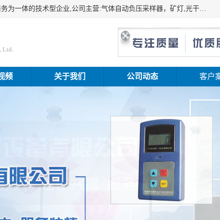
山东振达工矿设备有限公司是集科研开发、生产加工、电子商务为一体的技术型企业,公司主营:气体自动负压采样器，矿灯,光干涉甲烷测定器及其校验仪,甲烷报警仪及其校验装置,甲烷传感器校验装置,粉尘校验装置,煤尘爆炸校验装置,高压水表,三点测径规,圆型规,钢规磨耗仪,第四种检查器,内距尺,轮径尺,样板等铁路配件仪表,矿用设备等产品.
 Ltd.
视频
关于我们
公司动态
客户