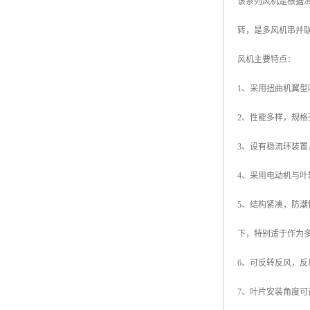
该系列风机是根据
转，是多风机串并
风机主要特点：
1、采用扭曲机翼
2、性能多样，规
3、设有稳流环装
4、采用电动机与
5、结构紧凑，防
下，特别适于作为
6、可反转反风，反
7、叶片安装角度