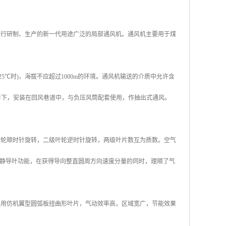
进行研制、生产的新一代用途广泛的局部通风机。通风机主要用于煤
(25℃时)，海拔不应超过1000m的环境。通风机输送的介质中允许含
矿井下，安装在回风巷道中，与负压风筒配套使用，作抽出式通风。
叶轮顺时针旋转，二级叶轮逆时针旋转，两级叶片数互为质数。空气
静导叶功能，在获得导向整直圆周方向速度分量的同时，理顺了气
采用仿机翼型圆弧板扭曲形叶片，气动效率高，区域宽广，节能效果