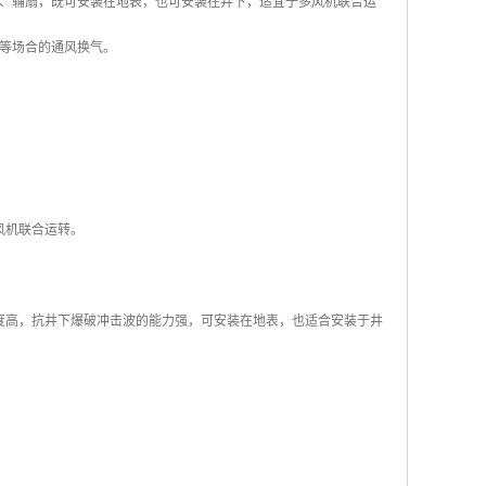
、辅扇，既可安装在地表，也可安装在井下，适宜于多风机联合运
等场合的通风换气。
风机联合运转。
度高，抗井下爆破冲击波的能力强，可安装在地表，也适合安装于井