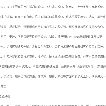
公司，公司主要有矿用广播通讯系统、无线通讯系统、矿用人员定位系统、瓦斯系统、
治技术装备、以及压风自救、掘进风水联动喷雾系统、供水施救矿用泵、选煤厂集控系
断探索、反复试验、逐渐形成自己的核心竞争力和优势，积极开展与客户深层次合作，
施工、安装、服务等配套设备的设计、制造。并已通过ISO9001质量管理体系认证
要求。销售区域遍及全球。各省设有办事处。公司技术服务部本着对客户负责的精神，
息，为客户提供相关技术资料、技术疑、技术维护维修及培训服务。在客户实际使用过
随着国家改革的进一步深入，全国经济的快速发展，公司将本着“以质量求生存，以科技
新，走经营、规模经营的道路，在管理、规模、效益等方面不断扩大上升，快速进入一
会效益！
能通风机