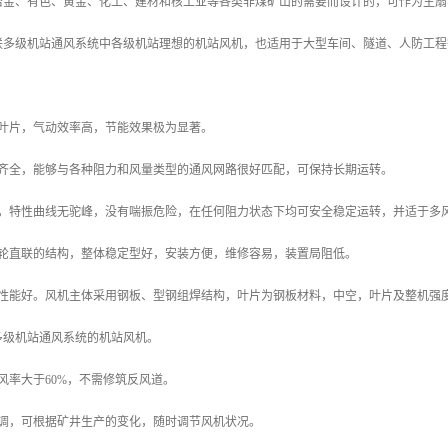
冶金、有色、黄金、化工、建材和核工业等各类非煤矿山的需要而设计的，可作为主扇
联多级机站通风系统中各级机站理想的机站风机，也适用于大型车间、隧道、人防工程
型叶片，气动效率高，节能效果极为显著。
格齐全，能够与各种阻力和风量类型的通风网路很好匹配，可保持长期运转。
置，特性曲线无驼峰，没有喘振危险，在任何阻力状态下均可安全稳定运转，并适于多
叶轮直联的结构，整体稳定型好，安装方便，维修容易，装置局阻低。
潮性能好。风机主体采用钢板、型钢组焊结构，叶片为钢板材料，中空，叶片及整机强
多级机站通风系统的机站风机。
风率大于60%，不需修筑反风道。
可调，可根据矿井生产的变化，随时调节风机状况。