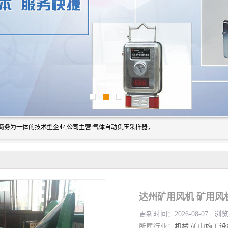
山东振达工矿设备有限公司是集科研开发、生产加工、电子商务为一体的技术型企业,公司主营:气体自动负压采样器，矿灯,光干涉甲烷测定器及其校验仪,甲烷报警仪及其校验装置,甲烷传感器校验装置,粉尘校验装置,煤尘爆炸校验装置,高压水表,三点测径规,圆型规,钢规磨耗仪,第四种检查器,内距尺,轮径尺,样板等铁路配件仪表,矿用设备等产品.
达州矿用风机 矿用风
更新时间：2026-08-07 浏
所属行业：
机械
矿山施工设