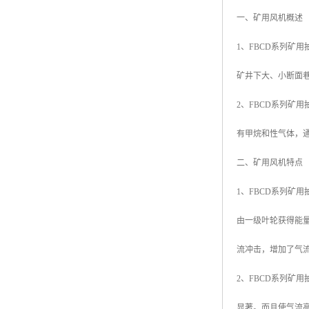
一、矿用风机概述
1、FBCD系列
矿井下大、小断面
2、FBCD系列矿用
有甲烷和性气体，通
二、矿用风机特点
1、FBCD系列
由一级叶轮获得能
流冲击，增加了气
2、FBCD系列
显著。而且使气流