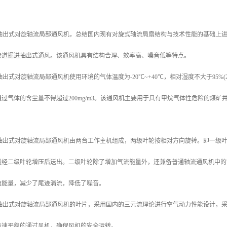
矿用抽出式对旋轴流局部通风机，总结国内现有对旋式轴流局扇结构与技术性能的基础上
巷道掘进抽出式通风。该通风机具有结构合理、效率高、噪音低等特点。
抽出式对旋轴流局部通风机使用环境的气体温度为-20℃~+40℃，相对湿度不大于95%
过气体的含尘量不得超过200mg/m3。该通风机主要用于具有甲烷气体性危险的煤
矿用抽出式对旋轴流局部通风机由两台工作主机组成，两级叶轮按相对方向旋转。即一级
量经二级叶轮增压后送出。二级叶轮除了增加气流能量外，还兼备普通轴流通风机中的
流能量，减少了尾迹涡流，降低了噪音。
矿用抽出式对旋轴流局部通风机的叶片，采用国内的三元流理论进行空气动力性能设计，
高速平稳的通过风机，确保风机的安全运转。