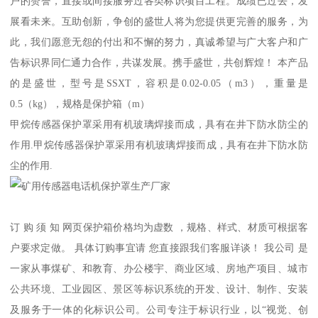
户的赞誉，直接或间接服务过各类标识项目工程。成绩已过去，发
展看未来。互助创新，争创的盛世人将为您提供更完善的服务，为
此，我们愿意无怨的付出和不懈的努力，真诚希望与广大客户和广
告标识界同仁通力合作，共谋发展。携手盛世，共创辉煌！ 本产品
的是盛世，型号是SSXT，容积是0.02-0.05（m3），重量是
0.5（kg），规格是保护箱（m）
甲烷传感器保护罩采用有机玻璃焊接而成，具有在井下防水防尘的
作用.甲烷传感器保护罩采用有机玻璃焊接而成，具有在井下防水防
尘的作用.
订 购 须 知 网页保护箱价格均为虚数 ，规格、样式、材质可根据客
户要求定做。 具体订购事宜请 您直接跟我们客服详谈！ 我公司 是
一家从事煤矿、和教育、办公楼宇、商业区域、房地产项目、城市
公共环境、工业园区、景区等标识系统的开发、设计、制作、安装
及服务于一体的化标识公司。公司专注于标识行业，以“视觉、创