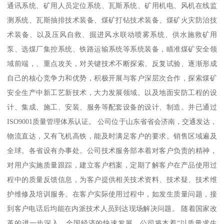
通讯系统、矿用人员定位系统、瓦斯系统、矿用机电、风机在线监
测系统、瓦斯抽排技术装备、煤矿打钻技术装备、煤矿火灾防治技
术装备、以及压风自救、掘进风水联动喷雾系统、供水施救矿用
泵、选煤厂集控系统、铁路运输系统等系统装备，瞄准煤矿安全领
域前端，、重点攻关，对关键技术不断探索、反复试验、逐渐形成
自己的核心竞争力和优势，积极开展与客户深层次合作，探索煤矿
安全生产中新工艺新技术，大力发展领域。以及地面安防工程的设
计、集成、施工、安装、服务等配套设备的设计、制造。并已通过
ISO9001质量管理体系认证。 公司位于山东省省会济南，交通发达，
物流直达，又有飞机高铁，能及时满足客户的要求。销售区域遍及
全球。各省设有办事处。公司技术服务部本着对客户负责的精神，
对用户实施质量跟踪，建立客户档案，定期了解客户在产品使用过
程中的质量反馈信息，为客户提供相关技术资料、技术疑、技术维
护维修及培训服务。在客户实际使用过程中，如发生质量问题，接
到客户电话后均能在内派技术人员到达现场解决问题。 随着国家改
革的进一步深入，全国经济的快速发展，公司将本着“以质量求生