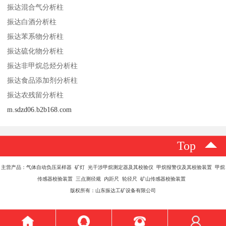
振达混合气分析柱
振达白酒分析柱
振达苯系物分析柱
振达硫化物分析柱
振达非甲烷总烃分析柱
振达食品添加剂分析柱
振达农残留分析柱
m.sdzd06.b2b168.com
Top
主营产品：气体自动负压采样器 矿灯 光干涉甲烷测定器及其校验仪 甲烷报警仪及其校验装置 甲烷
传感器校验装置 三点测径规 内距尺 轮径尺 矿山传感器校验装置
版权所有：山东振达工矿设备有限公司