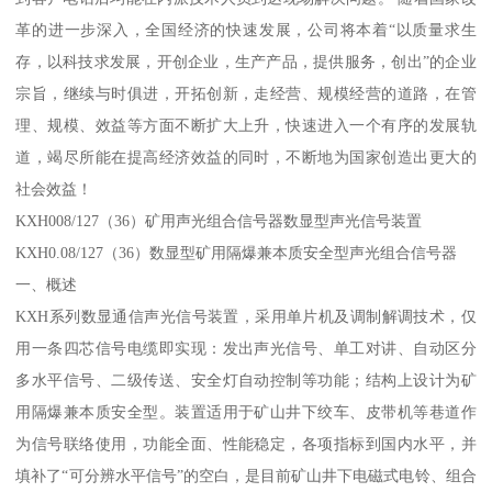
革的进一步深入，全国经济的快速发展，公司将本着“以质量求生
存，以科技求发展，开创企业，生产产品，提供服务，创出”的企业
宗旨，继续与时俱进，开拓创新，走经营、规模经营的道路，在管
理、规模、效益等方面不断扩大上升，快速进入一个有序的发展轨
道，竭尽所能在提高经济效益的同时，不断地为国家创造出更大的
社会效益！
KXH008/127（36）矿用声光组合信号器数显型声光信号装置
KXH0.08/127（36）数显型矿用隔爆兼本质安全型声光组合信号器
一、概述
KXH系列数显通信声光信号装置，采用单片机及调制解调技术，仅
用一条四芯信号电缆即实现：发出声光信号、单工对讲、自动区分
多水平信号、二级传送、安全灯自动控制等功能；结构上设计为矿
用隔爆兼本质安全型。装置适用于矿山井下绞车、皮带机等巷道作
为信号联络使用，功能全面、性能稳定，各项指标到国内水平，并
填补了“可分辨水平信号”的空白，是目前矿山井下电磁式电铃、组合