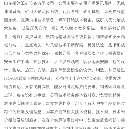
山东振达工矿设备有限公司，公司主要有矿用广播通讯系统、无线
通讯系统、矿用人员定位系统、瓦斯系统、矿用机电、风机在线监
测系统、瓦斯抽排技术装备、煤矿打钻技术装备、煤矿火灾防治技
术装备、以及压风自救、掘进风水联动喷雾系统、供水施救矿用
泵、选煤厂集控系统、铁路运输系统等系统装备，瞄准煤矿安全领
域前端，、重点攻关，对关键技术不断探索、反复试验、逐渐形成
自己的核心竞争力和优势，积极开展与客户深层次合作，探索煤矿
安全生产中新工艺新技术，大力发展领域。以及地面安防工程的设
计、集成、施工、安装、服务等配套设备的设计、制造。并已通过
ISO9001质量管理体系认证。 公司位于山东省省会济南，交通发达，
物流直达，又有飞机高铁，能及时满足客户的要求。销售区域遍及
全球。各省设有办事处。公司技术服务部本着对客户负责的精神，
对用户实施质量跟踪，建立客户档案，定期了解客户在产品使用过
程中的质量反馈信息，为客户提供相关技术资料、技术疑、技术维
护维修及培训服务。在客户实际使用过程中，如发生质量问题，接
到客户电话后均能在内派技术人员到达现场解决问题。 随着国家改