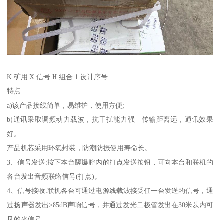
K 矿用 X 信号 H 组合 1 设计序号
特点
a)该产品接线简单，易维护，使用方便;
b)通讯采取调频动力载波，抗干扰能力强，传输距离远，通讯效果
好。
产品机芯采用环氧封装，防潮防振使用寿命长。
3、信号发送:按下本台隔爆腔内的打点发送按钮，可向本台和联机的
各台发出音频联络信号(打点)。
4、信号接收:联机各台可通过电源线载波接受任一台发送的信号，通
过扬声器发出>85dB声响信号，并通过发光二极管发出在30米以内可
见的光信号。