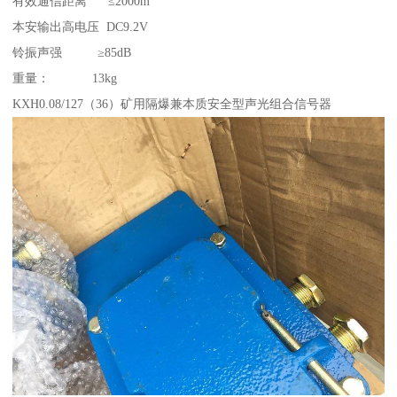
有效通信距离 ≤2000m
本安输出高电压 DC9.2V
铃振声强 ≥85dB
重量： 13kg
KXH0.08/127（36）矿用隔爆兼本质安全型声光组合信号器