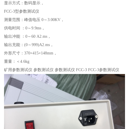
显示方式：数码显示，
FCC-3型参数测试仪
测量范围：峰值电压 0～3.00KV，
供电时间 ：0～9.9ms，
输出冲能 ：0～60 A2.ms，
输出充能：(0～999)A2.ms，
外形尺寸：370×415×148mm，
重量：＜4.6kg
矿用参数测试仪 参数测试仪 参数测试仪 FCC-3 FCC-3参数测试仪