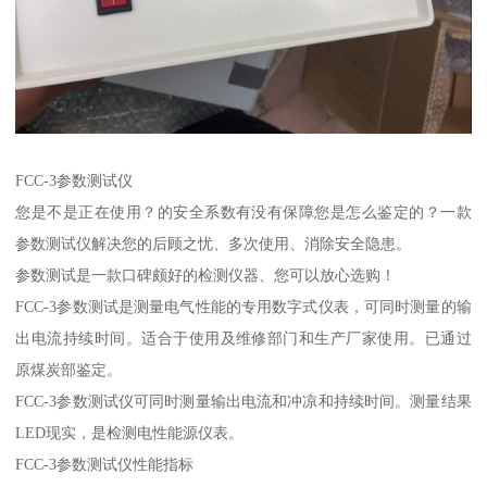
FCC-3参数测试仪
您是不是正在使用？的安全系数有没有保障您是怎么鉴定的？一款
参数测试仪解决您的后顾之忧、多次使用、消除安全隐患。
参数测试是一款口碑颇好的检测仪器、您可以放心选购！
FCC-3参数测试是测量电气性能的专用数字式仪表，可同时测量的输
出电流持续时间。适合于使用及维修部门和生产厂家使用。已通过
原煤炭部鉴定。
FCC-3参数测试仪可同时测量输出电流和冲凉和持续时间。测量结果
LED现实，是检测电性能源仪表。
FCC-3参数测试仪性能指标