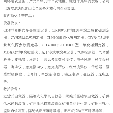
网络遍及全国，产品外销几十个及地区。经过十几年的发展，公司
已发展成为以矿山安全装备为核心的企业集团。
陕西斯达主营产品：
仪器仪表：
CD4型便携式多参数测定器，CJR100/5H型红外甲烷二氧化碳测定
器，CYH25型氧气测定器，CLH100型硫化氢测定器，CJYB4/25型甲
烷氧气两参数测定器，CJT4/1000,CTH1000C型一氧化碳测定器，
JCB4(A)型甲烷检测仪，光干涉式甲烷测定器，气体检测器，气体采
样器，皮托管，压差计，通风多参数检测仪，电子风表，粉尘采样
器，测尘仪，激光指向仪，激光测距仪，红外测温仪，传感器，隔
爆型摄像仪，信号灯，甲烷断电仪，稳压电源，变压器，充电架
等。
救护设备：
过滤式自救器，隔绝式化学氧自救器，隔绝式压缩氧自救器，矿井
供水施救装置，矿井压风自救装置煤矿用自动苏生器，矿用可视化
监测通信装置，隔绝式正压氧呼吸器，正压式消防空气呼吸器等。