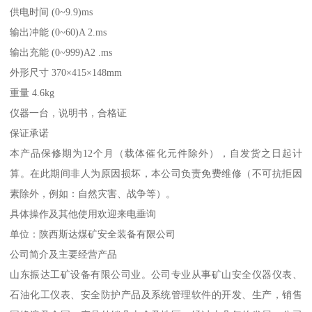
供电时间 (0~9.9)ms
输出冲能 (0~60)A 2.ms
输出充能 (0~999)A2 .ms
外形尺寸 370×415×148mm
重量 4.6kg
仪器一台，说明书，合格证
保证承诺
本产品保修期为12个月（载体催化元件除外），自发货之日起计
算。在此期间非人为原因损坏，本公司负责免费维修（不可抗拒因
素除外，例如：自然灾害、战争等）。
具体操作及其他使用欢迎来电垂询
单位：陕西斯达煤矿安全装备有限公司
公司简介及主要经营产品
山东振达工矿设备有限公司业。公司专业从事矿山安全仪器仪表、
石油化工仪表、安全防护产品及系统管理软件的开发、生产，销售