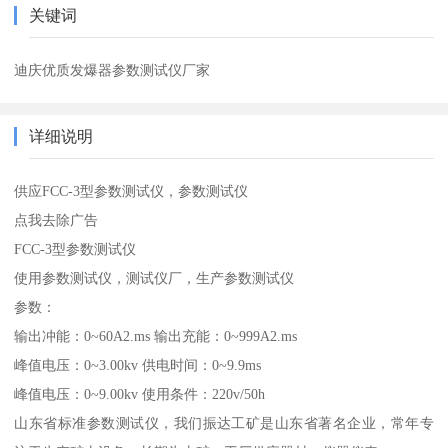
关键词
迪庆优质发爆器参数测试仪厂家
详细说明
供应FCC-3型参数测试仪，参数测试仪
点我去除广告
FCC-3型参数测试仪
使用参数测试仪，测试仪厂，生产参数测试仪
参数：
输出冲能：0~60A2.ms 输出充能：0~999A2.ms
峰值电压：0~3.00kv 供电时间：0~9.9ms
峰值电压：0~9.00kv 使用条件：220v/50h
山东省标准参数测试仪，我们振达工矿是山东省著名企业，常年专