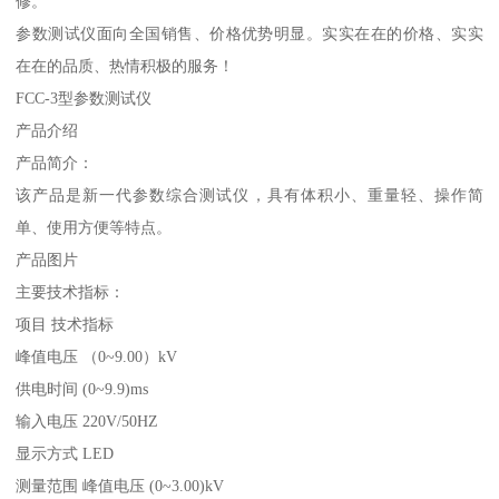
修。
参数测试仪面向全国销售、价格优势明显。实实在在的价格、实实
在在的品质、热情积极的服务！
FCC-3型参数测试仪
产品介绍
产品简介：
该产品是新一代参数综合测试仪，具有体积小、重量轻、操作简
单、使用方便等特点。
产品图片
主要技术指标：
项目 技术指标
峰值电压 （0~9.00）kV
供电时间 (0~9.9)ms
输入电压 220V/50HZ
显示方式 LED
测量范围 峰值电压 (0~3.00)kV