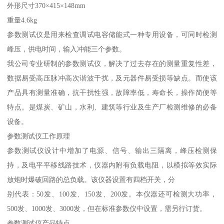
外形尺寸370×415×148mm
重量4.6kg
参数测试仪是用来检查调试电容储能式一种专用设备，可同时检测
峰压，供电时间，输入冲能三个参数。
我公司专业研制的参数测试仪，解决了过去存在的测量重复性差，
数据易受高压脉冲高次谐波干扰，及元器件易受损等缺点。而使该
产品具有测量准确，抗干扰性强，故障率低，寿命长，操作简便等
特点。是煤炭、矿山，水利、建筑等行业及生产厂检测维修的必备
设备。
参数测试仪工作原理
参数测试仪设计中增加了电源、信号、输出三隔离，峰压检测保
持，及电平平移线路技术，仪器内附有负载电阻，以模拟等效实际
放炮时爆破回路的总负载。该仪器设置有四档开关，分
别代表：50发、100发、150发、200发。本仪器还可检测大功率，
500发、1000发、3000发，但在标准参数仪中设置，需另行订货。
参数测试仪产品特点