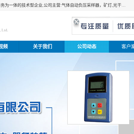
山东振达工矿设备有限公司是集科研开发、生产加工、电子商务为一体的技术型企业,公司主营:气体自动负压采样器，矿灯,光干涉甲烷测定器及其校验仪,甲烷报警仪及其校验装置,甲烷传感器校验装置,粉尘校验装置,煤尘爆炸校验装置,高压水表,三点测径规,圆型规,钢规磨耗仪,第四种检查器,内距尺,轮径尺,样板等铁路配件仪表,矿用设备等产品.
 Ltd.
视频
关于我们
公司动态
客户