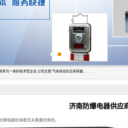
山东振达工矿设备有限公司是集科研开发、生产加工、电子商务为一体的技术型企业,公司主营:气体自动负压采样器，矿灯,光干涉甲烷测定器及其校验仪,甲烷报警仪及其校验装置,甲烷传感器校验装置,粉尘校验装置,煤尘爆炸校验装置,高压水表,三点测径规,圆型规,钢规磨耗仪,第四种检查器,内距尺,轮径尺,样板等铁路配件仪表,矿用设备等产品.
济南防爆电器供应
防爆电器扮演着至关重要的角色。