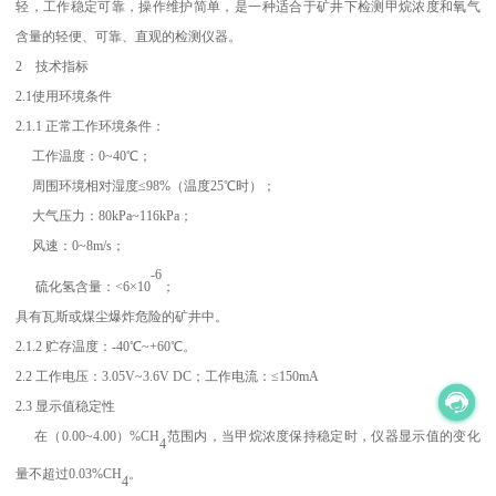
轻，工作稳定可靠，操作维护简单，是一种适合于矿井下检测甲烷浓度和氧气
含量的轻便、可靠、直观的检测仪器。
2 技术指标
2.1使用环境条件
2.1.1 正常工作环境条件：
工作温度：0~40℃；
周围环境相对湿度≤98%（温度25℃时）；
大气压力：80kPa~116kPa；
风速：0~8m/s；
-6
硫化氢含量：<6×10
；
具有瓦斯或煤尘爆炸危险的矿井中。
2.1.2 贮存温度：-40℃~+60℃。
2.2 工作电压：3.05V~3.6V DC；工作电流：≤150mA
2.3 显示值稳定性
在（0.00~4.00）%CH
范围内，当甲烷浓度保持稳定时，仪器显示值的变化
4
量不超过
0.03%CH
。
4