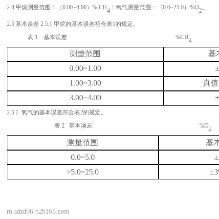
2.4 甲烷测量范围：（0.00~4.00）% CH
；氧气测量范围：（
0.0~25.0）%O
。
4
2
2.5 基本误差 2.5.1 甲烷的基本误差符合表1的规定。
表
1 基本误差 %CH
4
测量范围
基
0.00~1.00
±
1.00~3.00
真值
3.00~4.00
±
2.5.2
氧气的基本误差符合表
2
的规定。
表 2 基本误差 %O
2
测量范围
基
0.0~5.0
±
>5.0~25.0
±
m.sdzd06.b2b168.com